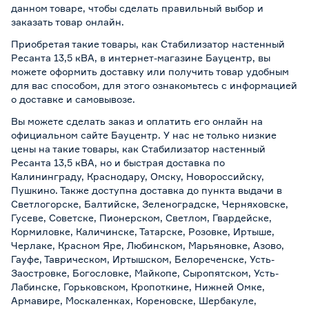
данном товаре, чтобы сделать правильный выбор и
заказать товар онлайн.
Приобретая такие товары, как Стабилизатор настенный
Ресанта 13,5 кВА, в интернет-магазине Бауцентр, вы
можете оформить доставку или получить товар удобным
для вас способом, для этого ознакомьтесь с информацией
о
доставке и самовывозе
.
Вы можете сделать заказ и оплатить его онлайн на
официальном сайте Бауцентр. У нас не только низкие
цены на такие товары, как Стабилизатор настенный
Ресанта 13,5 кВА, но и быстрая доставка по
Калининграду, Краснодару, Омску, Новороссийску,
Пушкино. Также доступна доставка до пункта выдачи в
Светлогорске, Балтийске, Зеленоградске, Черняховске,
Гусеве, Советске, Пионерском, Светлом, Гвардейске,
Кормиловке, Каличинске, Татарске, Розовке, Иртыше,
Черлаке, Красном Яре, Любинском, Марьяновке, Азово,
Гауфе, Таврическом, Иртышском, Белореченске, Усть-
Заостровке, Богословке, Майкопе, Сыропятском, Усть-
Лабинске, Горьковском, Кропоткине, Нижней Омке,
Армавире, Москаленках, Кореновске, Шербакуле,