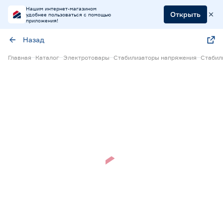
Нашим интернет-магазином
Открыть
удобнее пользоваться с помощью
приложения!
Назад
Главная
Каталог
Электротовары
Стабилизаторы напряжения
Стабил
Нет в наличии