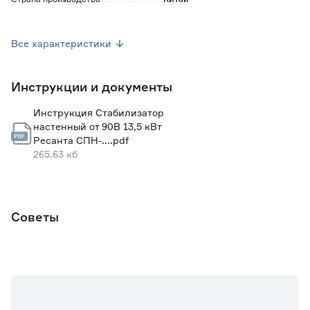
замыкании;
- индикация режимов работы;
- возможность настенного монтажа.
Гарантия
1 год
Все характеристики
Подключение на выходе
Клеммы
Инструкции и документы
Мощность (кВА)
13.5
Инструкция Стабилизатор
настенный от 90В 13,5 кВт
Ресанта СПН-....pdf
265.63 кб
Советы