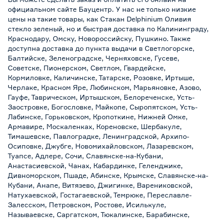
официальном сайте Бауцентр. У нас не только низкие
цены на такие товары, как Стакан Delphinium Оливия
стекло зеленый, но и быстрая доставка по Калининграду,
Краснодару, Омску, Новороссийску, Пушкино. Также
доступна доставка до пункта выдачи в Светлогорске,
Балтийске, Зеленоградске, Черняховске, Гусеве,
Советске, Пионерском, Светлом, Гвардейске,
Кормиловке, Каличинске, Татарске, Розовке, Иртыше,
Черлаке, Красном Яре, Любинском, Марьяновке, Азово,
Гауфе, Таврическом, Иртышском, Белореченске, Усть-
Заостровке, Богословке, Майкопе, Сыропятском, Усть-
Лабинске, Горьковском, Кропоткине, Нижней Омке,
Армавире, Москаленках, Кореновске, Шербакуле,
Тимашевске, Павлоградке, Ленинградской, Архипо-
Осиповке, Джубге, Новомихайловском, Лазаревском,
Туапсе, Адлере, Сочи, Славянске-на-Кубани,
Анастасиевской, Чанах, Кабардинке, Геленджике,
Дивноморском, Пшаде, Абинске, Крымске, Славянске-на-
Кубани, Анапе, Витязево, Джигинке, Варениковской,
Натухаевской, Гостагаевской, Темрюке, Переславле-
Залесском, Петровском, Ростове, Исилькуле,
Называевске, Саргатском, Тюкалинске, Барабинске,