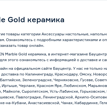
e Gold керамика
гие товары категории Аксессуары настольные, напольн
ам. Ознакомьтесь с подробными характеристиками и оп
заказать товар онлайн.
N Marble Gold керамика, в интернет-магазине Бауцент
 для этого ознакомьтесь с информацией о
доставке и с
айн на официальном сайте Бауцентр. У нас не только н
я доставка по Калининграду, Краснодару, Омску, Новор
 Балтийске, Зеленоградске, Черняховске, Гусеве, Совет
, Иртыше, Черлаке, Красном Яре, Любинском, Марьяновк
е, Майкопе, Сыропятском, Усть-Лабинске, Горьковском,
ашевске, Павлоградке, Ленинградской, Архипо-Осиповк
ске-на-Кубани, Анастасиевской, Чанах, Кабардинке, Ге