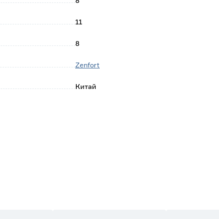
8
11
8
Zenfort
Китай
0.19