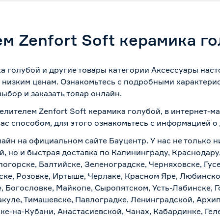
м Zenfort Soft керамика г
ка голубой и другие товары категории Аксессуары нас
 низким ценам. Ознакомьтесь с подробными характерис
ыбор и заказать товар онлайн.
делителем Zenfort Soft керамика голубой, в интернет-
вас способом, для этого ознакомьтесь с информацией о
айн на официальном сайте Бауцентр. У нас не только ни
й, но и быстрая доставка по Калининграду, Краснодару
логорске, Балтийске, Зеленоградске, Черняховске, Гусе
ске, Розовке, Иртыше, Черлаке, Красном Яре, Любинском
, Богословке, Майкопе, Сыропятском, Усть-Лабинске, 
куле, Тимашевске, Павлоградке, Ленинградской, Архи
ске-на-Кубани, Анастасиевской, Чанах, Кабардинке, Ге