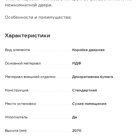
межкомнатной двери.
Особенности и преимущества:
- наличие уплотнителя обеспечивает мягкое закрывание
двери и улучшает шумоизоляцию;
Характеристики
- ПВХ устойчив к механическим повреждениям.
Вид элемента
Коробка дверная
Основной материал
МДФ
Материал внешней отделки
Декоративная бумага
Конструкция
Стандартная
Место установки
Сухие помещения
Уплотнитель
Да
Высота (мм)
2070