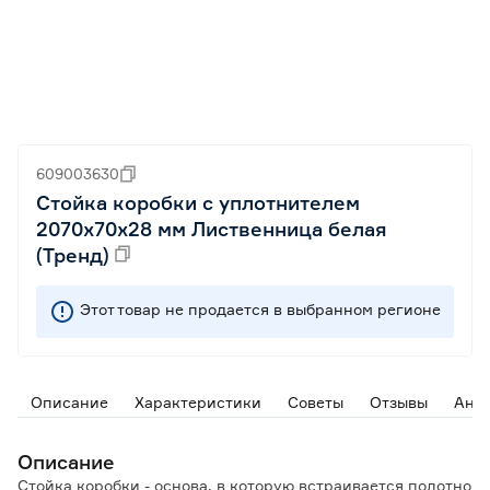
609003630
Стойка коробки с уплотнителем
2070х70х28 мм Лиственница белая
(Тренд)
Этот товар не продается в выбранном регионе
Описание
Характеристики
Советы
Отзывы
Ана
Описание
Стойка коробки - основа, в которую встраивается полотно