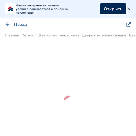
Нашим интернет-магазином
Открыть
удобнее пользоваться с помощью
приложения!
Назад
Главная
Каталог
Двери, лестницы, окна
Двери и комплектующие
Две
Нет в наличии