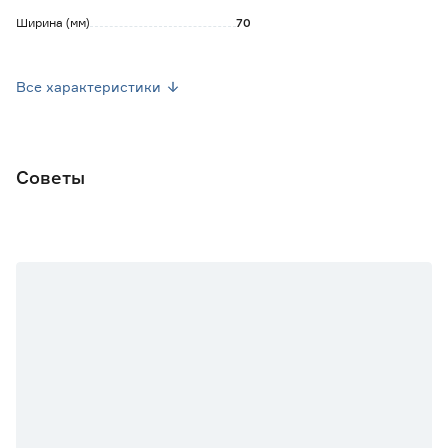
Ширина (мм)
70
Толщина (мм)
28
Все характеристики
Вес брутто (кг)
2.23
Марка
Trend Doors
Советы
Страна производства
Россия
Цвет
Бежевый
Цвет производителя
Лиственница