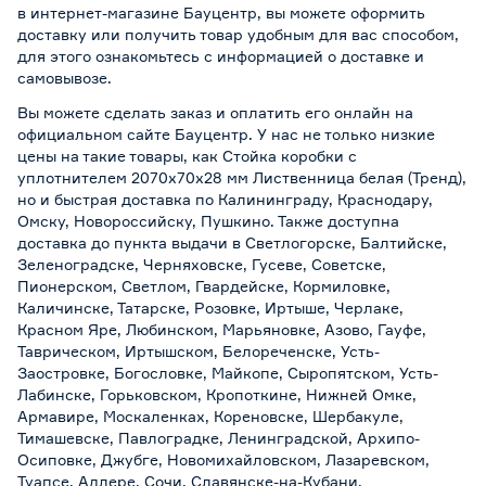
в интернет-магазине Бауцентр, вы можете оформить
доставку или получить товар удобным для вас способом,
для этого ознакомьтесь с информацией о
доставке и
самовывозе
.
Вы можете сделать заказ и оплатить его онлайн на
официальном сайте Бауцентр. У нас не только низкие
цены на такие товары, как Стойка коробки с
уплотнителем 2070х70х28 мм Лиственница белая (Тренд),
но и быстрая доставка по Калининграду, Краснодару,
Омску, Новороссийску, Пушкино. Также доступна
доставка до пункта выдачи в Светлогорске, Балтийске,
Зеленоградске, Черняховске, Гусеве, Советске,
Пионерском, Светлом, Гвардейске, Кормиловке,
Каличинске, Татарске, Розовке, Иртыше, Черлаке,
Красном Яре, Любинском, Марьяновке, Азово, Гауфе,
Таврическом, Иртышском, Белореченске, Усть-
Заостровке, Богословке, Майкопе, Сыропятском, Усть-
Лабинске, Горьковском, Кропоткине, Нижней Омке,
Армавире, Москаленках, Кореновске, Шербакуле,
Тимашевске, Павлоградке, Ленинградской, Архипо-
Осиповке, Джубге, Новомихайловском, Лазаревском,
Туапсе, Адлере, Сочи, Славянске-на-Кубани,