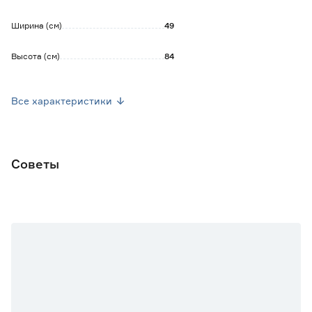
Ширина (см)
49
Высота (см)
84
Глубина (см)
55
Все характеристики
Высота спинки (см)
38
Ширина сиденья (см)
32
Советы
Глубина сиденья (см)
41
Вес брутто (кг)
7.25
Цвет
Серый
Комплектность
Готовый комплект
Поворотный механизм
Есть