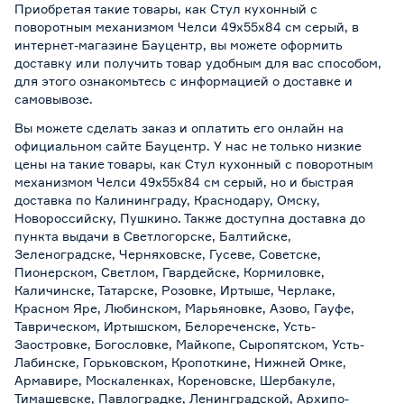
Приобретая такие товары, как Стул кухонный с
поворотным механизмом Челси 49х55х84 см серый, в
интернет-магазине Бауцентр, вы можете оформить
доставку или получить товар удобным для вас способом,
для этого ознакомьтесь с информацией о
доставке и
самовывозе
.
Вы можете сделать заказ и оплатить его онлайн на
официальном сайте Бауцентр. У нас не только низкие
цены на такие товары, как Стул кухонный с поворотным
механизмом Челси 49х55х84 см серый, но и быстрая
доставка по Калининграду, Краснодару, Омску,
Новороссийску, Пушкино. Также доступна доставка до
пункта выдачи в Светлогорске, Балтийске,
Зеленоградске, Черняховске, Гусеве, Советске,
Пионерском, Светлом, Гвардейске, Кормиловке,
Каличинске, Татарске, Розовке, Иртыше, Черлаке,
Красном Яре, Любинском, Марьяновке, Азово, Гауфе,
Таврическом, Иртышском, Белореченске, Усть-
Заостровке, Богословке, Майкопе, Сыропятском, Усть-
Лабинске, Горьковском, Кропоткине, Нижней Омке,
Армавире, Москаленках, Кореновске, Шербакуле,
Тимашевске, Павлоградке, Ленинградской, Архипо-