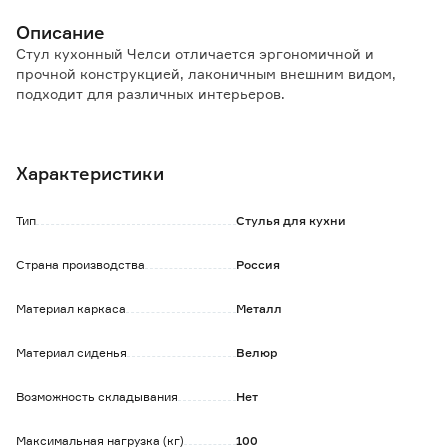
Описание
Стул кухонный Челси отличается эргономичной и
прочной конструкцией, лаконичным внешним видом,
подходит для различных интерьеров.
Особенности и преимущества:
- цельный сварной каркас с порошковым покрытием;
Характеристики
- велюровое сидение с эффектом матовой текстуры;
- выдерживает нагрузку до 100 кг;
- прочность, устойчивость, долговечность.
Тип
Стулья для кухни
Обратите внимание:
Страна производства
Россия
Стул поставляется в разобранном виде и требует сборки.
Диаметр ножки стула внизу – 16 мм.
Материал каркаса
Металл
Комплектация: сиденье, каркас, фурнитура,
шестигранник.
Материал сиденья
Велюр
Возможность складывания
Нет
Максимальная нагрузка (кг)
100