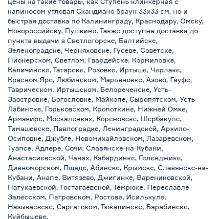
цены на такие товары, как Ступень клинкерная с
капиносом угловая Скандиано браун 33х33 см, но и
быстрая доставка по Калининграду, Краснодару, Омску,
Новороссийску, Пушкино. Также доступна доставка до
пункта выдачи в Светлогорске, Балтийске,
Зеленоградске, Черняховске, Гусеве, Советске,
Пионерском, Светлом, Гвардейске, Кормиловке,
Каличинске, Татарске, Розовке, Иртыше, Черлаке,
Красном Яре, Любинском, Марьяновке, Азово, Гауфе,
Таврическом, Иртышском, Белореченске, Усть-
Заостровке, Богословке, Майкопе, Сыропятском, Усть-
Лабинске, Горьковском, Кропоткине, Нижней Омке,
Армавире, Москаленках, Кореновске, Шербакуле,
Тимашевске, Павлоградке, Ленинградской, Архипо-
Осиповке, Джубге, Новомихайловском, Лазаревском,
Туапсе, Адлере, Сочи, Славянске-на-Кубани,
Анастасиевской, Чанах, Кабардинке, Геленджике,
Дивноморском, Пшаде, Абинске, Крымске, Славянске-на-
Кубани, Анапе, Витязево, Джигинке, Варениковской,
Натухаевской, Гостагаевской, Темрюке, Переславле-
Залесском, Петровском, Ростове, Исилькуле,
Называевске, Саргатском, Тюкалинске, Барабинске,
Куйбышеве.