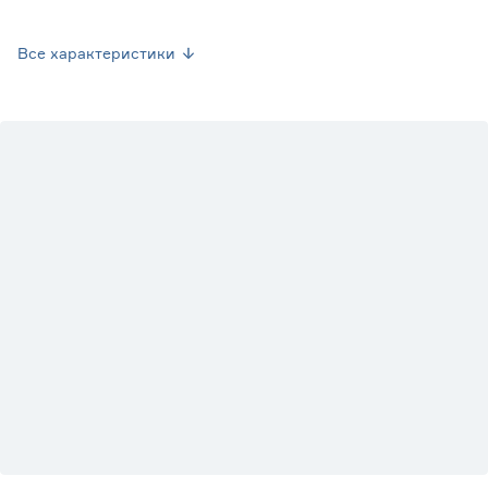
Класс износостойкости
3
Все характеристики
Размер (см)
33х33
Толщина (мм)
8.5
Длина (мм)
330
Ширина (мм)
330
Вес брутто (кг)
3.78
Коэффициент скольжения в обуви
R10