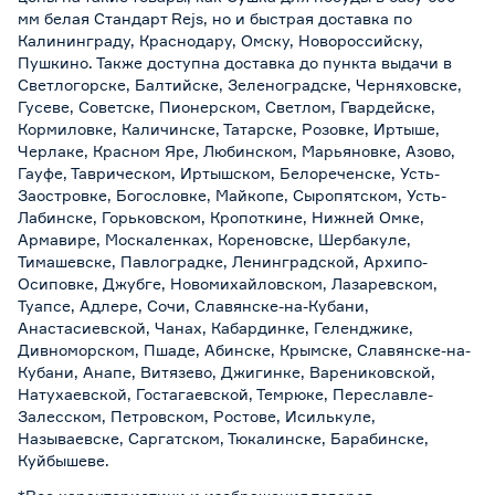
мм белая Стандарт Rejs, но и быстрая доставка по
Калининграду, Краснодару, Омску, Новороссийску,
Пушкино. Также доступна доставка до пункта выдачи в
Светлогорске, Балтийске, Зеленоградске, Черняховске,
Гусеве, Советске, Пионерском, Светлом, Гвардейске,
Кормиловке, Каличинске, Татарске, Розовке, Иртыше,
Черлаке, Красном Яре, Любинском, Марьяновке, Азово,
Гауфе, Таврическом, Иртышском, Белореченске, Усть-
Заостровке, Богословке, Майкопе, Сыропятском, Усть-
Лабинске, Горьковском, Кропоткине, Нижней Омке,
Армавире, Москаленках, Кореновске, Шербакуле,
Тимашевске, Павлоградке, Ленинградской, Архипо-
Осиповке, Джубге, Новомихайловском, Лазаревском,
Туапсе, Адлере, Сочи, Славянске-на-Кубани,
Анастасиевской, Чанах, Кабардинке, Геленджике,
Дивноморском, Пшаде, Абинске, Крымске, Славянске-на-
Кубани, Анапе, Витязево, Джигинке, Варениковской,
Натухаевской, Гостагаевской, Темрюке, Переславле-
Залесском, Петровском, Ростове, Исилькуле,
Называевске, Саргатском, Тюкалинске, Барабинске,
Куйбышеве.