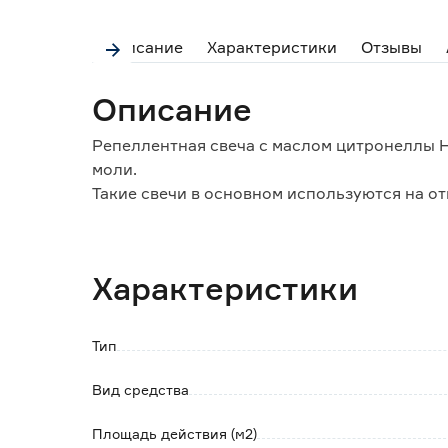
Описание
Характеристики
Отзывы
Описание
Репеллентная свеча с маслом цитронеллы He
моли.
Такие свечи в основном используются на от
Свечи во время горения выделяют аромати
органы обоняния насекомых и отпугивающие
Период непрерывного воздействия изделия 
Характеристики
Зона воздействия действующего вещества: 
Тип
Вид средства
Площадь действия (м2)