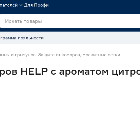
пателей
Для Профи
грамма лояльности
омых и грызунов
Защита от комаров, москитные сетки
аров HELP с ароматом цит