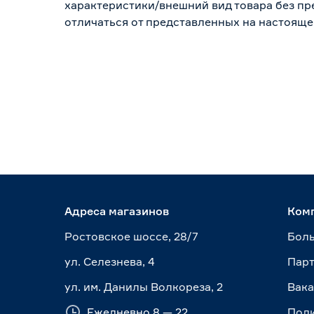
характеристики/внешний вид товара без пре
отличаться от представленных на настояще
Адреса магазинов
Ком
Ростовское шоссе, 28/7
Боль
ул. Селезнева, 4
Пар
ул. им. Данилы Волкореза, 2
Вак
Ежедневно 8 — 22
Пол