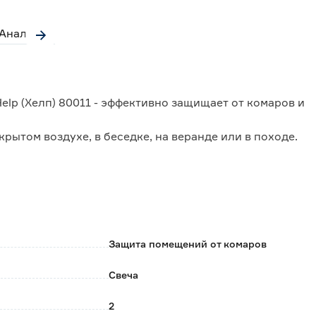
Аналоги
lp (Хелп) 80011 - эффективно защищает от комаров и
крытом воздухе, в беседке, на веранде или в походе.
зированные масла вместе с дымком, раздражающие
 их от объекта нападения в радиусе действия свечи.
составляет 4 часа.
2 метра.
Защита помещений от комаров
Свеча
2