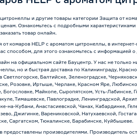
 цитронеллы и другие товары категории Защита от кома
 ценам. Ознакомьтесь с подробными характеристиками 
заказать товар онлайн.
ая от комаров HELP с ароматом цитронеллы, в интернет
вас способом, для этого ознакомьтесь с информацией о
айн на официальном сайте Бауцентр. У нас не только н
неллы, но и быстрая доставка по Калининграду, Красно
в Светлогорске, Балтийске, Зеленоградске, Черняховске
ске, Розовке, Иртыше, Черлаке, Красном Яре, Любинском
, Богословке, Майкопе, Сыропятском, Усть-Лабинске, 
куле, Тимашевске, Павлоградке, Ленинградской, Архи
ске-на-Кубани, Анастасиевской, Чанах, Кабардинке, Ге
зево, Джигинке, Варениковской, Натухаевской, Гостаг
ске, Саргатском, Тюкалинске, Барабинске, Куйбышеве.
в предоставлены производителями. Производитель ост