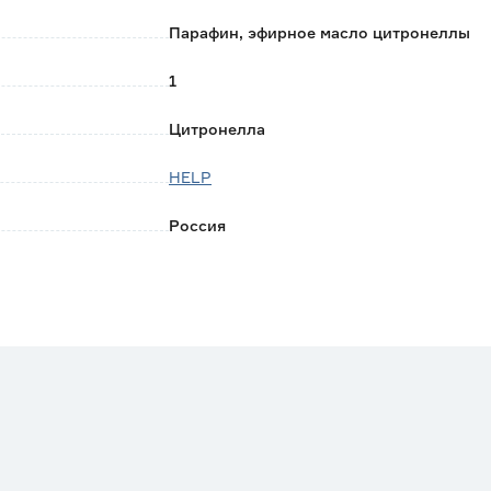
Парафин, эфирное масло цитронеллы
1
Цитронелла
HELP
Россия
0.165