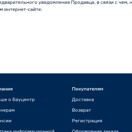
дварительного уведомления Продавца, в связи с чем, н
м интернет-сайте.
пания
Покупателям
ше о Бауцентр
Доставка
тнерам
Возврат
ансии
Регистрация
итика информационной
Оформление заказа