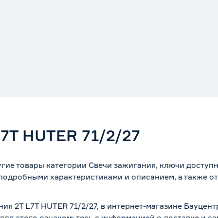
L7T HUTER 71/2/27
угие товары категории Свечи зажигания, ключи доступ
 подробными характеристиками и описанием, а также от
.
ния 2T L7T HUTER 71/2/27, в интернет-магазине Бауцен
 для этого ознакомьтесь с информацией о
доставке и с