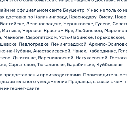
айн на официальном сайте Бауцентр. У нас не только н
рая доставка по Калининграду, Краснодару, Омску, Нов
 Балтийске, Зеленоградске, Черняховске, Гусеве, Совет
, Иртыше, Черлаке, Красном Яре, Любинском, Марьяновк
е, Майкопе, Сыропятском, Усть-Лабинске, Горьковском,
ашевске, Павлоградке, Ленинградской, Архипо-Осиповк
ске-на-Кубани, Анастасиевской, Чанах, Кабардинке, Ге
зево, Джигинке, Варениковской, Натухаевской, Гостаг
ске, Саргатском, Тюкалинске, Барабинске, Куйбышеве.
в предоставлены производителями. Производитель ост
дварительного уведомления Продавца, в связи с чем, н
м интернет-сайте.