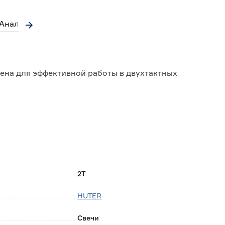
Аналоги
ена для эффективной работы в двухтактных
ливной смеси, способствуя лучшему разгону и
 продолжительное функционирование без сбоев;
 и триммеров;
з строя свечи, не требуя специального
2Т
HUTER
Свечи