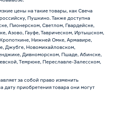
изкие цены на такие товары, как Свеча
ороссийску, Пушкино. Также доступна
ске, Пионерском, Светлом, Гвардейске,
е, Азово, Гауфе, Таврическом, Иртышском,
 Кропоткине, Нижней Омке, Армавире,
е, Джубге, Новомихайловском,
ленджике, Дивноморском, Пшаде, Абинске,
аевской, Темрюке, Переславле-Залесском,
авляет за собой право изменить
а дату приобретения товара они могут