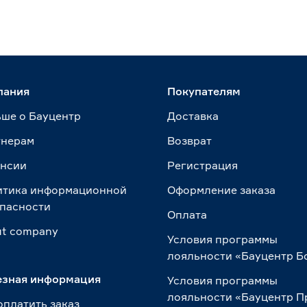
пания
Покупателям
ше о Бауцентр
Доставка
тнерам
Возврат
ансии
Регистрация
итика информационной
Оформление заказа
пасности
Оплата
t сompany
Условия программы
лояльности «Бауцентр Б
езная информация
Условия программы
лояльности «Бауцентр 
оплатить заказ