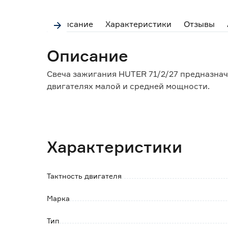
Описание
Характеристики
Отзывы
Описание
Свеча зажигания HUTER 71/2/27 предназнач
двигателях малой и средней мощности.
Особенности и преимущества:
- обеспечивает быстрое воспламенение топ
экономичному потреблению топлива;
Характеристики
- качественная конструкция обеспечивает
- подходит для популярных марок бензопил
- легко устанавливается взамен вышедшей и
Тактность двигателя
инструментария.
Марка
Тип