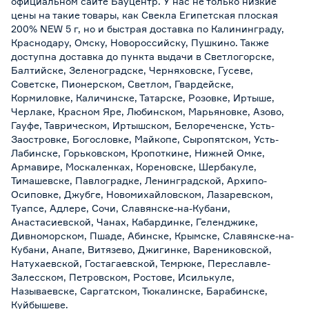
официальном сайте Бауцентр. У нас не только низкие
цены на такие товары, как Свекла Египетская плоская
200% NEW 5 г, но и быстрая доставка по Калининграду,
Краснодару, Омску, Новороссийску, Пушкино. Также
доступна доставка до пункта выдачи в Светлогорске,
Балтийске, Зеленоградске, Черняховске, Гусеве,
Советске, Пионерском, Светлом, Гвардейске,
Кормиловке, Каличинске, Татарске, Розовке, Иртыше,
Черлаке, Красном Яре, Любинском, Марьяновке, Азово,
Гауфе, Таврическом, Иртышском, Белореченске, Усть-
Заостровке, Богословке, Майкопе, Сыропятском, Усть-
Лабинске, Горьковском, Кропоткине, Нижней Омке,
Армавире, Москаленках, Кореновске, Шербакуле,
Тимашевске, Павлоградке, Ленинградской, Архипо-
Осиповке, Джубге, Новомихайловском, Лазаревском,
Туапсе, Адлере, Сочи, Славянске-на-Кубани,
Анастасиевской, Чанах, Кабардинке, Геленджике,
Дивноморском, Пшаде, Абинске, Крымске, Славянске-на-
Кубани, Анапе, Витязево, Джигинке, Варениковской,
Натухаевской, Гостагаевской, Темрюке, Переславле-
Залесском, Петровском, Ростове, Исилькуле,
Называевске, Саргатском, Тюкалинске, Барабинске,
Куйбышеве.