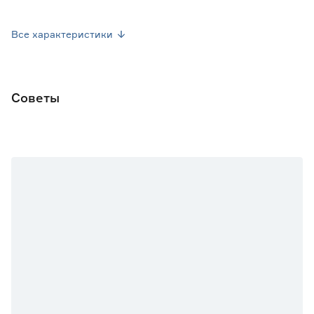
Посев семян
Апрель-Май
Все характеристики
Посев рассады
Апрель-Май
Высота растения (см)
40-50
Советы
Окраска плода
Фиолетово-пурпурная
Форма плода
Плоская
Марка
Русский огород
Страна производства
Россия
Вес брутто (кг)
0.007