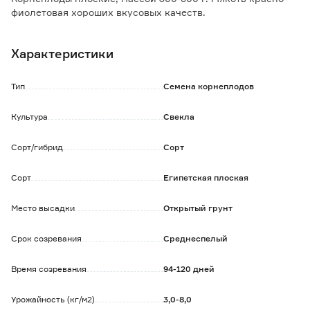
фиолетовая хороших вкусовых качеств.
Сорт холодостойкий, устойчив к цветушности, лежкий.
Характеристики
Тип
Семена корнеплодов
Культура
Свекла
Сорт/гибрид
Сорт
Сорт
Египетская плоская
Место высадки
Открытый грунт
Срок созревания
Среднеспелый
Время созревания
94-120 дней
Урожайность (кг/м2)
3,0-8,0