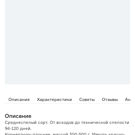
Описание
Характеристики
Советы
Отзывы
Ана
Описание
Среднеспелый сорт. От всходов до технической спелости
94-120 дней.
Корнеплоды плоские, массой 300-500 г. Мякоть красно-