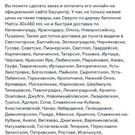
Вы можете сделать заказ и оплатить его онлайн на
официальном сайте Бауцентр. У нас не только низкие
цены на такие товары, как Сверло по дереву балочное
Matrix 30х460 мм, но и быстрая доставка по
Калининграду, Краснодару, Омску, Новороссийску,
Пушкино. Также доступна доставка до пункта выдачи в
Светлогорске, Балтийске, Зеленоградске, Черняховске,
Гусеве, Советске, Пионерском, Светлом, Гвардейске,
Кормиловке, Каличинске, Татарске, Розовке, Иртыше,
Черлаке, Красном Яре, Любинском, Марьяновке, Азово,
Гауфе, Таврическом, Иртышском, Белореченске, Усть-
Заостровке, Богословке, Майкопе, Сыропятском, Усть-
Лабинске, Горьковском, Кропоткине, Нижней Омке,
Армавире, Москаленках, Кореновске, Шербакуле,
Тимашевске, Павлоградке, Ленинградской, Архипо-
Осиповке, Джубге, Новомихайловском, Лазаревском,
Туапсе, Адлере, Сочи, Славянске-на-Кубани,
Анастасиевской, Чанах, Кабардинке, Геленджике,
Дивноморском, Пшаде, Абинске, Крымске, Славянске-на-
Кубани, Анапе, Витязево, Джигинке, Варениковской,
Натухаевской, Гостагаевской, Темрюке, Переславле-
Залесском, Петровском, Ростове, Исилькуле,