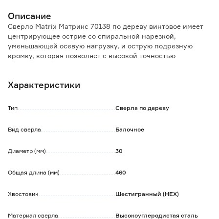
Описание
Сверло Matrix Матрикс 70138 по дереву винтовое имеет
центрирующее остриё со спиральной нарезкой,
уменьшающей осевую нагрузку, и острую подрезную
кромку, которая позволяет с высокой точностью
просверлить отверстие с гладкими поверхностями,
предотвращая смещение сверла и исключая
Характеристики
необходимость в предварительном засверливании.
Шестигранный хвостовик обеспечивает надежное
удержание сверла в патроне.
Тип
Сверла по дереву
Вид сверла
Балочное
Диаметр (мм)
30
Общая длина (мм)
460
Хвостовик
Шестигранный (HEX)
Материал сверла
Высокоуглеродистая сталь