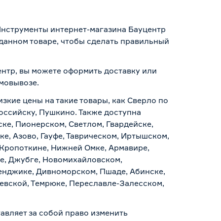
 Инструменты интернет-магазина Бауцентр
 данном товаре, чтобы сделать правильный
ентр, вы можете оформить доставку или
амовывозе
.
изкие цены на такие товары, как Сверло по
оссийску, Пушкино. Также доступна
ске, Пионерском, Светлом, Гвардейске,
е, Азово, Гауфе, Таврическом, Иртышском,
 Кропоткине, Нижней Омке, Армавире,
е, Джубге, Новомихайловском,
ленджике, Дивноморском, Пшаде, Абинске,
аевской, Темрюке, Переславле-Залесском,
авляет за собой право изменить