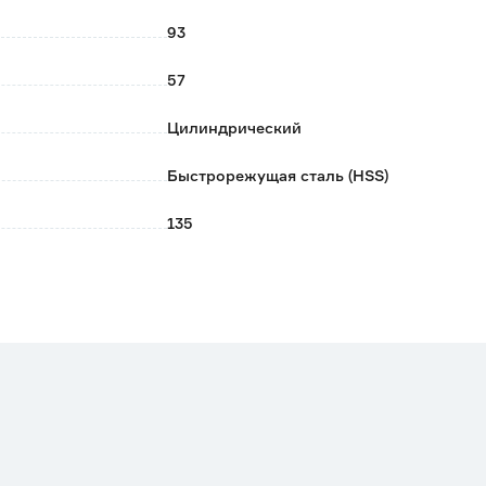
93
57
Цилиндрический
Быстрорежущая сталь (HSS)
135
DORN
Китай
0.006