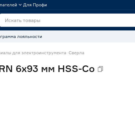
пателей
Для Профи
грамма лояльности
иалы для электроинструмента
Сверла
RN 6х93 мм HSS-Co