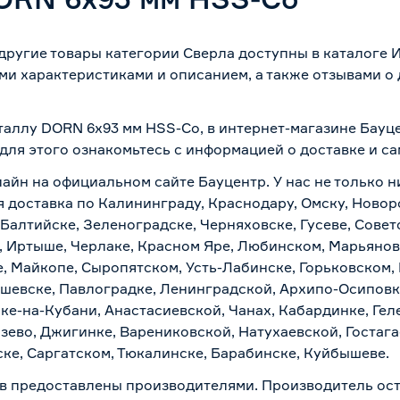
другие товары категории Сверла доступны в каталоге
ми характеристиками и описанием, а также отзывами о
еталлу DORN 6х93 мм HSS-Co, в интернет-магазине Бауц
 для этого ознакомьтесь с информацией о
доставке и с
лайн на официальном сайте Бауцентр. У нас не только н
я доставка по Калининграду, Краснодару, Омску, Новор
 Балтийске, Зеленоградске, Черняховске, Гусеве, Совет
, Иртыше, Черлаке, Красном Яре, Любинском, Марьяновк
е, Майкопе, Сыропятском, Усть-Лабинске, Горьковском,
ашевске, Павлоградке, Ленинградской, Архипо-Осиповк
ске-на-Кубани, Анастасиевской, Чанах, Кабардинке, Ге
зево, Джигинке, Варениковской, Натухаевской, Гостаг
ске, Саргатском, Тюкалинске, Барабинске, Куйбышеве.
в предоставлены производителями. Производитель ост