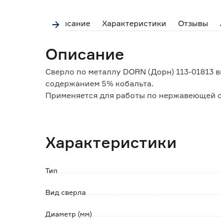
Описание
Характеристики
Отзывы
Описание
Сверло по металлу DORN (Дорн) 113-01813
содержанием 5% кобальта.
Применяется для работы по нержавеющей ст
нелегированной стали с пределом прочност
Режущие кромки изделия расположены под у
W-образная заточка с подрезающими кромк
Характеристики
Изделие пригодно к использованию в сверл
При работе рекомендуется использовать 
Тип
Вид сверла
Диаметр (мм)