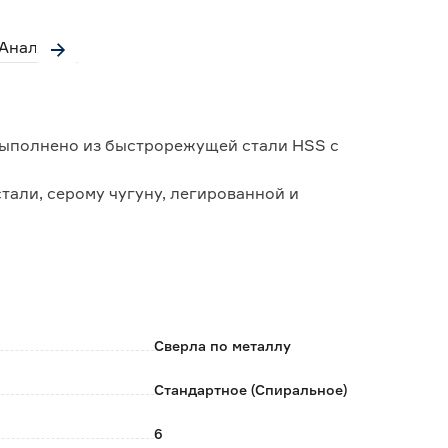
Аналоги
 выполнено из быстрорежущей стали HSS с
али, серому чугуну, легированной и
и на растяжение до 1100 Н/мм2.
глом 135° друг к другу.
ами для засверливания без накернивания.
ильных станках.
охлаждающую жидкость.
Сверла по металлу
Стандартное (Спиральное)
6