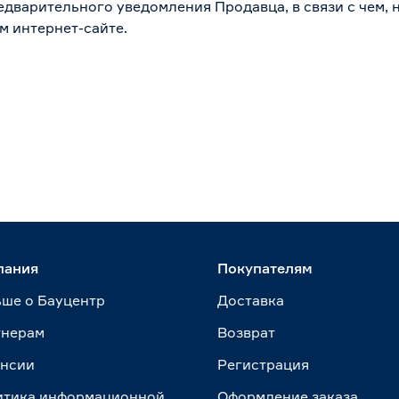
дварительного уведомления Продавца, в связи с чем, н
м интернет-сайте.
пания
Покупателям
ше о Бауцентр
Доставка
тнерам
Возврат
ансии
Регистрация
итика информационной
Оформление заказа