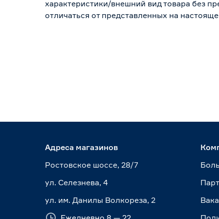
характеристики/внешний вид товара без пре
отличаться от представленных на настояще
Адреса магазинов
Ком
Ростовское шоссе, 28/7
Боль
ул. Селезнева, 4
Пар
ул. им. Данилы Волкореза, 2
Вак
Ежедневно 8 — 22
Пол