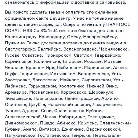
ознакомьтесь с информацией о
доставке и самовывозе
.
Вы можете сделать заказ и оплатить его онлайн на
официальном сайте Бауцентр. У нас не только низкие
цены на такие товары, как Сверло по металлу KRAFTOOL
COBALT HSS-Co 8% 1х34 мм, но и быстрая доставка по
Калининграду, Краснодару, Омску, Новороссийску,
Пушкино. Также доступна доставка до пункта выдачи в
Светлогорске, Балтийске, Зеленоградске, Черняховске,
Гусеве, Советске, Пионерском, Светлом, Гвардейске,
Кормиловке, Каличинске, Татарске, Розовке, Иртыше,
Черлаке, Красном Яре, Любинском, Марьяновке, Азово,
Гауфе, Таврическом, Иртышском, Белореченске, Усть-
Заостровке, Богословке, Майкопе, Сыропятском, Усть-
Лабинске, Горьковском, Кропоткине, Нижней Омке,
Армавире, Москаленках, Кореновске, Шербакуле,
Тимашевске, Павлоградке, Ленинградской, Архипо-
Осиповке, Джубге, Новомихайловском, Лазаревском,
Туапсе, Адлере, Сочи, Славянске-на-Кубани,
Анастасиевской, Чанах, Кабардинке, Геленджике,
Дивноморском, Пшаде, Абинске, Крымске, Славянске-на-
Кубани, Анапе, Витязево, Джигинке, Варениковской,
Натухаевской, Гостагаевской, Темрюке, Переславле-