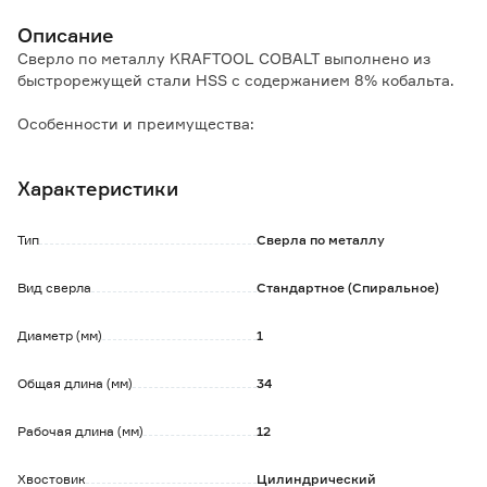
Описание
Сверло по металлу KRAFTOOL COBALT выполнено из
быстрорежущей стали HSS с содержанием 8% кобальта.
Особенности и преимущества:
- применяется для работы по нержавеющей стали, серому
чугуну, легированной и нелегированной стали;
Характеристики
- заточка с подрезающими кромками для засверливания
без накернивания;
- изделие пригодно к использованию в сверлильных
Тип
Сверла по металлу
станках;
- при работе рекомендуется использовать охлаждающую
Вид сверла
Стандартное (Спиральное)
жидкость.
Диаметр (мм)
1
Общая длина (мм)
34
Рабочая длина (мм)
12
Хвостовик
Цилиндрический