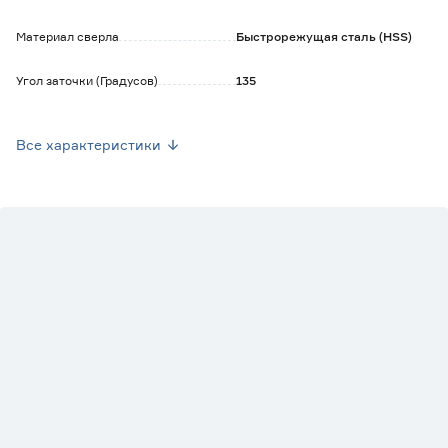
Материал сверла
Быстрорежущая сталь (HSS)
Угол заточки (Градусов)
135
Марка
KRAFTOOL
Все характеристики
Страна производства
Китай
Вес брутто (кг)
0.002