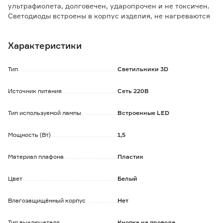
ультрафиолета, долговечен, ударопрочен и не токсичен.
Светодиоды встроены в корпус изделия, не нагреваются
в процессе работы, прибор пожаробезопасен и подойдёт
для детских комнат.
Характеристики
Имеет 7 цветов свечения, которые переключаются с
помощью сенсорной кнопки, встроенной в корпус
подставки.
Тип
Светильники 3D
Светильник экономичен, в приборе используются диоды,
потребляющие минимальное количество электроэнергии.
Источник питания
Сеть 220В
Работа светильника возможна через сетевой кабель,
Тип используемой лампы
Встроенные LED
который идет в комплекте/
Мощность (Вт)
1,5
Материал плафона
Пластик
Цвет
Белый
Влагозащищённый корпус
Нет
Тип выключателя
Кнопка на проводе