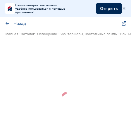
Нашим интернет-магазином
Открыть
удобнее пользоваться с помощью
приложения!
Назад
Главная
Каталог
Освещение
Бра, торшеры, настольные лампы
Ночни
Нет в наличии