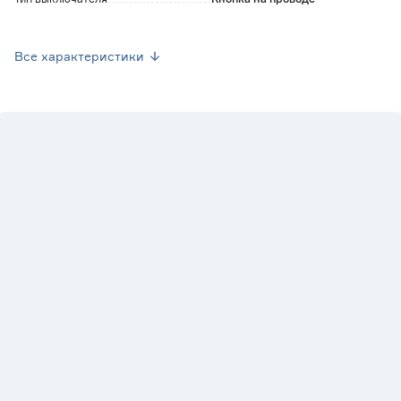
Цоколь
LED
Все характеристики
Диммируемая
Нет
Высота (мм)
160
Ширина (мм)
125
Вес брутто (кг)
0.188
Марка
RISALUX
Страна производства
Китай