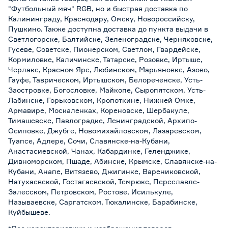
"Футбольный мяч" RGB, но и быстрая доставка по
Калининграду, Краснодару, Омску, Новороссийску,
Пушкино. Также доступна доставка до пункта выдачи в
Светлогорске, Балтийске, Зеленоградске, Черняховске,
Гусеве, Советске, Пионерском, Светлом, Гвардейске,
Кормиловке, Каличинске, Татарске, Розовке, Иртыше,
Черлаке, Красном Яре, Любинском, Марьяновке, Азово,
Гауфе, Таврическом, Иртышском, Белореченске, Усть-
Заостровке, Богословке, Майкопе, Сыропятском, Усть-
Лабинске, Горьковском, Кропоткине, Нижней Омке,
Армавире, Москаленках, Кореновске, Шербакуле,
Тимашевске, Павлоградке, Ленинградской, Архипо-
Осиповке, Джубге, Новомихайловском, Лазаревском,
Туапсе, Адлере, Сочи, Славянске-на-Кубани,
Анастасиевской, Чанах, Кабардинке, Геленджике,
Дивноморском, Пшаде, Абинске, Крымске, Славянске-на-
Кубани, Анапе, Витязево, Джигинке, Варениковской,
Натухаевской, Гостагаевской, Темрюке, Переславле-
Залесском, Петровском, Ростове, Исилькуле,
Называевске, Саргатском, Тюкалинске, Барабинске,
Куйбышеве.