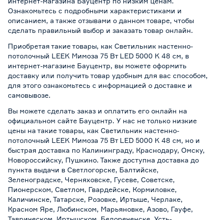
интернет-магазина Бауцентр по низким ценам.
Ознакомьтесь с подробными характеристиками и
описанием, а также отзывами о данном товаре, чтобы
сделать правильный выбор и заказать товар онлайн.
Приобретая такие товары, как Светильник настенно-
потолочный LEEK Мимоза 75 Вт LED 5000 K 48 см, в
интернет-магазине Бауцентр, вы можете оформить
доставку или получить товар удобным для вас способом,
для этого ознакомьтесь с информацией о
доставке и
самовывозе
.
Вы можете сделать заказ и оплатить его онлайн на
официальном сайте Бауцентр. У нас не только низкие
цены на такие товары, как Светильник настенно-
потолочный LEEK Мимоза 75 Вт LED 5000 K 48 см, но и
быстрая доставка по Калининграду, Краснодару, Омску,
Новороссийску, Пушкино. Также доступна доставка до
пункта выдачи в Светлогорске, Балтийске,
Зеленоградске, Черняховске, Гусеве, Советске,
Пионерском, Светлом, Гвардейске, Кормиловке,
Каличинске, Татарске, Розовке, Иртыше, Черлаке,
Красном Яре, Любинском, Марьяновке, Азово, Гауфе,
Таврическом, Иртышском, Белореченске, Усть-