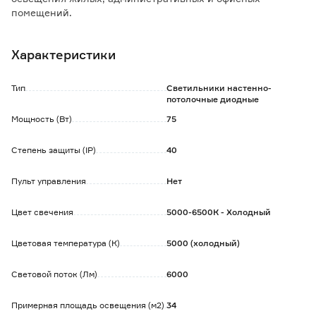
помещений.
Особенности и преимущества:
Характеристики
- встроенные осветительные элементы обеспечивают
качественное однородное освещение без мерцания, что
предотвращает быструю утомляемость глаз;
Тип
Светильники настенно-
- светодиодное освещение потребляет мало энергии,
потолочные диодные
экономично;
Мощность (Вт)
75
- устойчив к ультрафиолету и исключает 'эффект
ослепления';
Степень защиты (IP)
40
- легкий вес позволяет устанавливать светильник в
помещениях с потолками из гипсокартона, в системы
натяжных потолков.
Пульт управления
Нет
Цвет свечения
5000-6500К - Холодный
Цветовая температура (К)
5000 (холодный)
Световой поток (Лм)
6000
Примерная площадь освещения (м2)
34