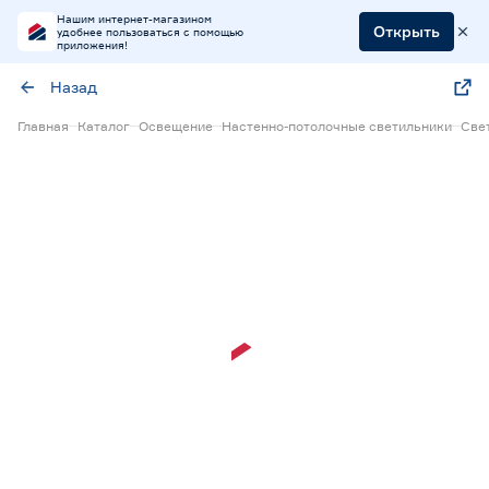
Нашим интернет-магазином
Открыть
удобнее пользоваться с помощью
приложения!
Назад
Главная
Каталог
Освещение
Настенно-потолочные светильники
Све