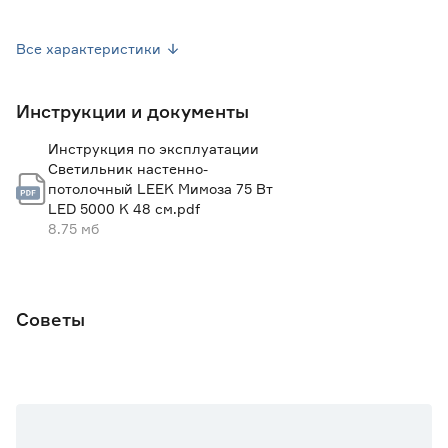
Материал арматуры
Металл
Все характеристики
Материал плафона
Пластик
Инструкции и документы
Цвет арматуры
Белый
Инструкция по эксплуатации
Цвет плафона
Белый
Светильник настенно-
потолочный LEEK Мимоза 75 Вт
Комплектность лампами
Да
LED 5000 K 48 см.pdf
8.75 мб
Цоколь
LED
Диаметр (мм)
480
Советы
Высота (мм)
100
Вес брутто (кг)
1.95
Марка
LEEK