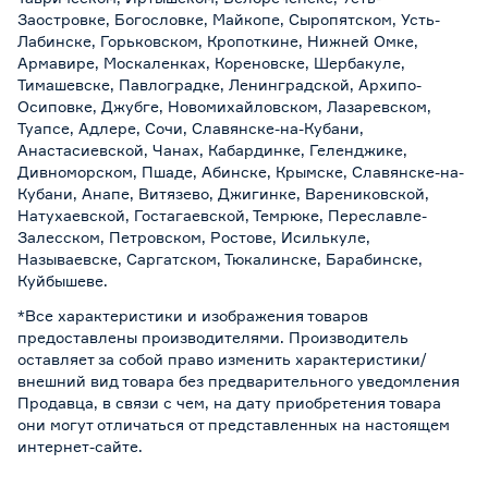
Заостровке, Богословке, Майкопе, Сыропятском, Усть-
Лабинске, Горьковском, Кропоткине, Нижней Омке,
Армавире, Москаленках, Кореновске, Шербакуле,
Тимашевске, Павлоградке, Ленинградской, Архипо-
Осиповке, Джубге, Новомихайловском, Лазаревском,
Туапсе, Адлере, Сочи, Славянске-на-Кубани,
Анастасиевской, Чанах, Кабардинке, Геленджике,
Дивноморском, Пшаде, Абинске, Крымске, Славянске-на-
Кубани, Анапе, Витязево, Джигинке, Варениковской,
Натухаевской, Гостагаевской, Темрюке, Переславле-
Залесском, Петровском, Ростове, Исилькуле,
Называевске, Саргатском, Тюкалинске, Барабинске,
Куйбышеве.
*Все характеристики и изображения товаров
предоставлены производителями. Производитель
оставляет за собой право изменить характеристики/
внешний вид товара без предварительного уведомления
Продавца, в связи с чем, на дату приобретения товара
они могут отличаться от представленных на настоящем
интернет-сайте.