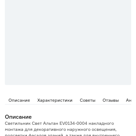
Описание
Характеристики
Советы
Отзывы
Ана
Описание
Светильник Свет Альтан EV0134-0004 накладного
монтажа для декоративного наружного освещения,
подсветки фасадов зданий, а также для внутреннего