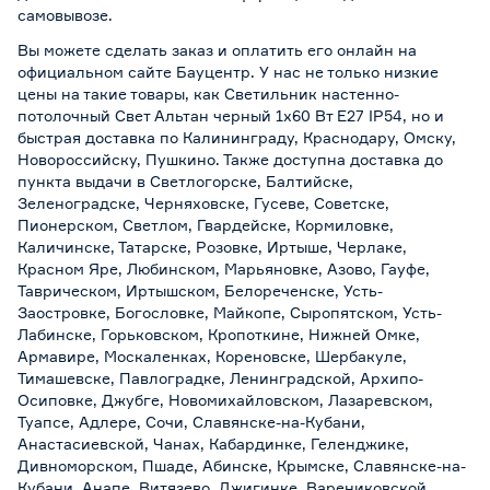
самовывозе
.
Вы можете сделать заказ и оплатить его онлайн на
официальном сайте Бауцентр. У нас не только низкие
цены на такие товары, как Светильник настенно-
потолочный Свет Альтан черный 1х60 Вт Е27 IP54, но и
быстрая доставка по Калининграду, Краснодару, Омску,
Новороссийску, Пушкино. Также доступна доставка до
пункта выдачи в Светлогорске, Балтийске,
Зеленоградске, Черняховске, Гусеве, Советске,
Пионерском, Светлом, Гвардейске, Кормиловке,
Каличинске, Татарске, Розовке, Иртыше, Черлаке,
Красном Яре, Любинском, Марьяновке, Азово, Гауфе,
Таврическом, Иртышском, Белореченске, Усть-
Заостровке, Богословке, Майкопе, Сыропятском, Усть-
Лабинске, Горьковском, Кропоткине, Нижней Омке,
Армавире, Москаленках, Кореновске, Шербакуле,
Тимашевске, Павлоградке, Ленинградской, Архипо-
Осиповке, Джубге, Новомихайловском, Лазаревском,
Туапсе, Адлере, Сочи, Славянске-на-Кубани,
Анастасиевской, Чанах, Кабардинке, Геленджике,
Дивноморском, Пшаде, Абинске, Крымске, Славянске-на-
Кубани, Анапе, Витязево, Джигинке, Варениковской,