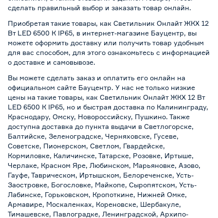
сделать правильный выбор и заказать товар онлайн.
Приобретая такие товары, как Светильник Онлайт ЖКХ 12
Вт LED 6500 К IP65, в интернет-магазине Бауцентр, вы
можете оформить доставку или получить товар удобным
для вас способом, для этого ознакомьтесь с информацией
о
доставке и самовывозе
.
Вы можете сделать заказ и оплатить его онлайн на
официальном сайте Бауцентр. У нас не только низкие
цены на такие товары, как Светильник Онлайт ЖКХ 12 Вт
LED 6500 К IP65, но и быстрая доставка по Калининграду,
Краснодару, Омску, Новороссийску, Пушкино. Также
доступна доставка до пункта выдачи в Светлогорске,
Балтийске, Зеленоградске, Черняховске, Гусеве,
Советске, Пионерском, Светлом, Гвардейске,
Кормиловке, Каличинске, Татарске, Розовке, Иртыше,
Черлаке, Красном Яре, Любинском, Марьяновке, Азово,
Гауфе, Таврическом, Иртышском, Белореченске, Усть-
Заостровке, Богословке, Майкопе, Сыропятском, Усть-
Лабинске, Горьковском, Кропоткине, Нижней Омке,
Армавире, Москаленках, Кореновске, Шербакуле,
Тимашевске, Павлоградке, Ленинградской, Архипо-