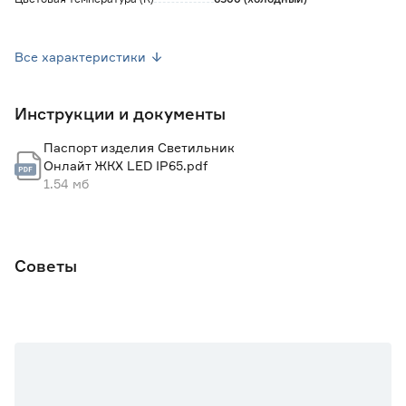
Температура эксплуатации (°C)
от -40 до +40
Все характеристики
Материал арматуры
Пластик
Инструкции и документы
Материал плафона
Пластик
Паспорт изделия Светильник
Цоколь
LED
Онлайт ЖКХ LED IP65.pdf
1.54 мб
Диаметр (мм)
140
Высота (мм)
37
Советы
Вес брутто (кг)
0.092
Марка
Онлайт
Страна производства
Китай