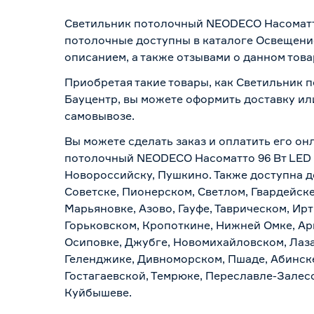
Светильник потолочный NEODECO Насоматто 
потолочные доступны в каталоге Освещение
описанием, а также отзывами о данном това
Приобретая такие товары, как Светильник 
Бауцентр, вы можете оформить доставку ил
самовывозе
.
Вы можете сделать заказ и оплатить его он
потолочный NEODECO Насоматто 96 Вт LED 3
Новороссийску, Пушкино. Также доступна до
Советске, Пионерском, Светлом, Гвардейске
Марьяновке, Азово, Гауфе, Таврическом, Ир
Горьковском, Кропоткине, Нижней Омке, Ар
Осиповке, Джубге, Новомихайловском, Лазар
Геленджике, Дивноморском, Пшаде, Абинске
Гостагаевской, Темрюке, Переславле-Залесс
Куйбышеве.