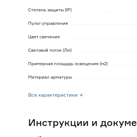
Обратите внимание:
Степень защиты (IP)
Управление функциями светильника произв
Пульт управления
управления, входящего в комплект поставк
Цвет свечения
Световой поток (Лм)
Примерная площадь освещения (м2)
Материал арматуры
Материал плафона
Все характеристики
Цвет
Цвет плафона
Инструкции и докум
Комплектность лампами