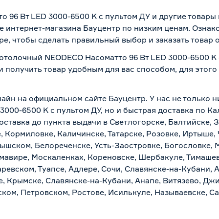
96 Вт LED 3000-6500 K с пультом ДУ и другие товары
 интернет-магазина Бауцентр по низким ценам. Ознак
ре, чтобы сделать правильный выбор и заказать товар 
потолочный NEODECO Насоматто 96 Вт LED 3000-6500 K с
и получить товар удобным для вас способом, для этог
лайн на официальном сайте Бауцентр. У нас не только н
000-6500 K с пультом ДУ, но и быстрая доставка по Ка
ставка до пункта выдачи в Светлогорске, Балтийске, З
, Кормиловке, Каличинске, Татарске, Розовке, Иртыше,
тышском, Белореченске, Усть-Заостровке, Богословке, 
мавире, Москаленках, Кореновске, Шербакуле, Тимашев
евском, Туапсе, Адлере, Сочи, Славянске-на-Кубани, 
, Крымске, Славянске-на-Кубани, Анапе, Витязево, Джи
ком, Петровском, Ростове, Исилькуле, Называевске, С