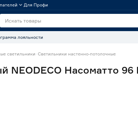
пателей
Для Профи
грамма лояльности
ные светильники
Светильники настенно-потолочные
й NEODECO Насоматто 96 В