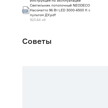
Инструкция по эксплуатации
Светильник потолочный NEODECO
Цоколь
Насоматто 96 Вт LED 3000-6500 K с
пультом ДУ.pdf
Диаметр (мм)
923.64 кб
Высота (мм)
Вес брутто (кг)
Советы
Марка
Страна производства
Гарантия