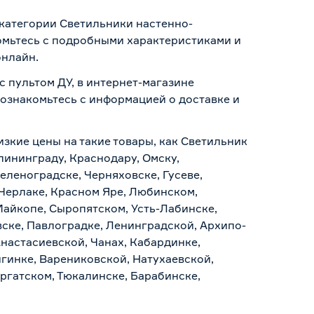
 категории Светильники настенно-
омьтесь с подробными характеристиками и
онлайн.
 пультом ДУ, в интернет-магазине
о ознакомьтесь с информацией о
доставке и
изкие цены на такие товары, как Светильник
лининграду, Краснодару, Омску,
еленоградске, Черняховске, Гусеве,
 Черлаке, Красном Яре, Любинском,
Майкопе, Сыропятском, Усть-Лабинске,
ске, Павлоградке, Ленинградской, Архипо-
Анастасиевской, Чанах, Кабардинке,
гинке, Варениковской, Натухаевской,
аргатском, Тюкалинске, Барабинске,