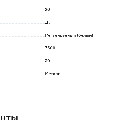
20
одится с помощью пульта дистанционного
Да
и, либо с помощью выключателя.
Регулируемый (белый)
7500
30
Металл
Пластик
Черный
Белый
енты
Да