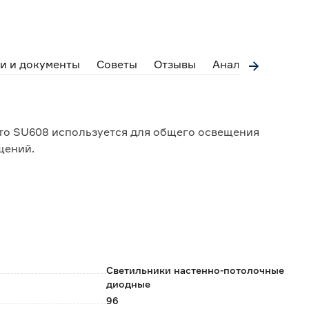
и и документы
Советы
Отзывы
Аналоги
о SU608 используется для общего освещения
щений.
ется плавное изменение цветовой температуры и
етодиоды, исключая слепящий эффект и мягко
спечивают качественное однородное освещение без
Светильники настенно-потолочные
ляемость глаз;
диодные
 энергии, экономично.
96