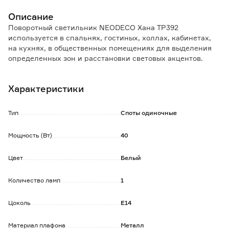
Описание
Поворотный светильник NEODECO Хана TP392
используется в спальнях, гостиных, холлах, кабинетах,
на кухнях, в общественных помещениях для выделения
определенных зон и расстановки световых акцентов.
Мощность и яркость свечения подбирается в
зависимости от интерьерной концепции.
Характеристики
Преимущества:
Возможность регулировки: с помощью поворотного
Тип
Споты одиночные
механизма производится смена положения плафона для
визуального зонирования комнаты.
Мощность (Вт)
40
Спот относится к открытому типу, что гарантирует
комфорт и легкость замены лампы по необходимости.
Цвет
Белый
Металлический каркас обеспечивает надежность
конструкции.
Универсальность размещения: благодаря небольшим
Количество ламп
1
размерам светильника установка возможна на потолок
или на стену.
Цоколь
E14
Особенности:
Материал плафона
Металл