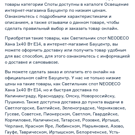
товары категории Споты доступны в каталоге Освещение
интернет-магазина Бауцентр по низким ценам.
Ознакомьтесь с подробными характеристиками и
описанием, а также отзывами о данном товаре, чтобы
сделать правильный выбор и заказать товар онлайн.
Приобретая такие товары, как Светильник спот NEODECO
Хана 1х40 Вт Е14, в интернет-магазине Бауцентр, вы
можете оформить доставку или получить товар удобным
для вас способом, для этого ознакомьтесь с информацией
о
доставке и самовывозе
.
Вы можете сделать заказ и оплатить его онлайн на
официальном сайте Бауцентр. У нас не только низкие
цены на такие товары, как Светильник спот NEODECO
Хана 1х40 Вт Е14, но и быстрая доставка по
Калининграду, Краснодару, Омску, Новороссийску,
Пушкино. Также доступна доставка до пункта выдачи в
Светлогорске, Балтийске, Зеленоградске, Черняховске,
Гусеве, Советске, Пионерском, Светлом, Гвардейске,
Кормиловке, Каличинске, Татарске, Розовке, Иртыше,
Черлаке, Красном Яре, Любинском, Марьяновке, Азово,
Гауфе, Таврическом, Иртышском, Белореченске, Усть-