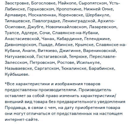
Заостровке, Богословке, Майкопе, Сыропятском, Усть-
Лабинске, Горьковском, Кропоткине, Нижней Омке,
Армавире, Москаленках, Кореновске, Шербакуле,
Тимашевске, Павлоградке, Ленинградской, Архипо-
Осиповке, Джубге, Новомихайловском, Лазаревском,
Туапсе, Адлере, Сочи, Славянске-на-Кубани,
Анастасиевской, Чанах, Кабардинке, Геленджике,
Дивноморском, Пшаде, Абинске, Крымске, Славянске-на-
Кубани, Анапе, Витязево, Джигинке, Варениковской,
Натухаевской, Гостагаевской, Темрюке, Переславле-
Залесском, Петровском, Ростове, Исилькуле,
Называевске, Саргатском, Тюкалинске, Барабинске,
Куйбышеве.
*Все характеристики и изображения товаров
предоставлены производителями. Производитель
оставляет за собой право изменить характеристики/
внешний вид товара без предварительного уведомления
Продавца, в связи с чем, на дату приобретения товара
они могут отличаться от представленных на настоящем
интернет-сайте.