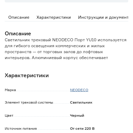
Описание
Характеристики
Инструкции и документы
Описание
Светильник трековый NEODECO Порт YU10 используется
для гибкого освещения коммерческих и жилых
пространств — от торговых залов до лофтовых
интерьеров. Алюминиевый корпус обеспечивает
надёжность конструкции и гармонично вписывается в
современный дизайн.
Характеристики
Особенности и преимущества:
- прочный и легкий стальной корпус устойчив к мелким
Марка
NEODECO
механическим повреждениям;
- удобное крепление обеспечивает надежную фиксацию;
Элемент трековой системы
Светильник
- установка не требует специальных отверстий или
углублений для монтажа и крепления светильника;
Цвет
Черный
- передвигается по шинопроводу, изменяя акценты
освещения без демонтажа осветительной системы;
- СОВ-диоды формируют равномерный световой поток без
Источник питания
От сети 220 В