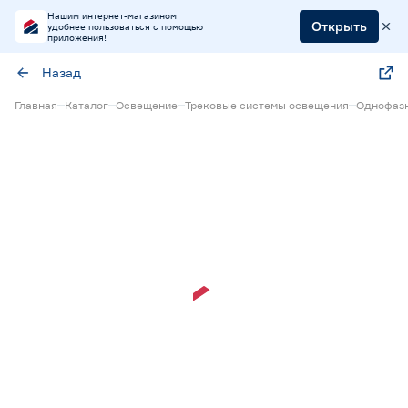
Нашим интернет-магазином
Открыть
удобнее пользоваться с помощью
приложения!
Назад
Главная
Каталог
Освещение
Трековые системы освещения
Однофазн