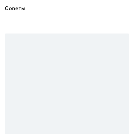
Световой поток (Лм)
800
Советы
Страна производства
Китай
Тип
Светильники трековые
однофазные
Гарантия
2 года
Вес брутто (кг)
0.21