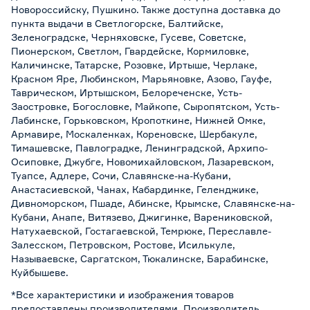
Новороссийску, Пушкино. Также доступна доставка до
пункта выдачи в Светлогорске, Балтийске,
Зеленоградске, Черняховске, Гусеве, Советске,
Пионерском, Светлом, Гвардейске, Кормиловке,
Каличинске, Татарске, Розовке, Иртыше, Черлаке,
Красном Яре, Любинском, Марьяновке, Азово, Гауфе,
Таврическом, Иртышском, Белореченске, Усть-
Заостровке, Богословке, Майкопе, Сыропятском, Усть-
Лабинске, Горьковском, Кропоткине, Нижней Омке,
Армавире, Москаленках, Кореновске, Шербакуле,
Тимашевске, Павлоградке, Ленинградской, Архипо-
Осиповке, Джубге, Новомихайловском, Лазаревском,
Туапсе, Адлере, Сочи, Славянске-на-Кубани,
Анастасиевской, Чанах, Кабардинке, Геленджике,
Дивноморском, Пшаде, Абинске, Крымске, Славянске-на-
Кубани, Анапе, Витязево, Джигинке, Варениковской,
Натухаевской, Гостагаевской, Темрюке, Переславле-
Залесском, Петровском, Ростове, Исилькуле,
Называевске, Саргатском, Тюкалинске, Барабинске,
Куйбышеве.
*Все характеристики и изображения товаров
предоставлены производителями. Производитель