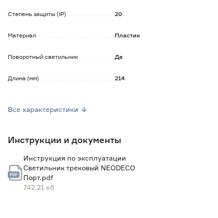
мерцания и точечных бликов;
- алюминиевый корпус надёжно отводит тепло,
Степень защиты (IP)
20
продлевая срок службы диодов.
Материал
Пластик
Обратите внимание:
Гарантия на трековые системы NEODECO 2 года с даты
Поворотный светильник
Да
покупки. В течение данного срока Вы можете обменять
неисправный товар.
Длина (мм)
214
Высота (мм)
57
Все характеристики
Ширина (мм)
33
Инструкции и документы
Цоколь
LED
Инструкция по эксплуатации
Мощность (Вт)
10
Светильник трековый NEODECO
Порт.pdf
Цвет свечения
3500-4100К - Нейтральный
742.21 кб
Цветовая температура (К)
4000 (нейтральный)