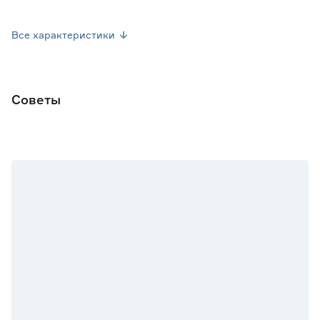
Высота (мм)
175
Все характеристики
Ширина (мм)
58
Цоколь
GU10
Советы
Мощность (Вт)
10
Цвет свечения
Без лампы (не укомплектован)
Вертикальная регулировка (°)
90
Горизонтальная регулировка (°)
350
Страна производства
Китай
Тип
Светильники трековые
однофазные
Гарантия
2 года