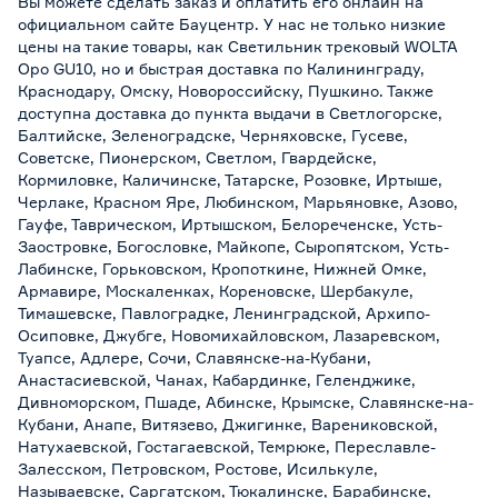
Вы можете сделать заказ и оплатить его онлайн на
официальном сайте Бауцентр. У нас не только низкие
цены на такие товары, как Светильник трековый WOLTA
Оро GU10, но и быстрая доставка по Калининграду,
Краснодару, Омску, Новороссийску, Пушкино. Также
доступна доставка до пункта выдачи в Светлогорске,
Балтийске, Зеленоградске, Черняховске, Гусеве,
Советске, Пионерском, Светлом, Гвардейске,
Кормиловке, Каличинске, Татарске, Розовке, Иртыше,
Черлаке, Красном Яре, Любинском, Марьяновке, Азово,
Гауфе, Таврическом, Иртышском, Белореченске, Усть-
Заостровке, Богословке, Майкопе, Сыропятском, Усть-
Лабинске, Горьковском, Кропоткине, Нижней Омке,
Армавире, Москаленках, Кореновске, Шербакуле,
Тимашевске, Павлоградке, Ленинградской, Архипо-
Осиповке, Джубге, Новомихайловском, Лазаревском,
Туапсе, Адлере, Сочи, Славянске-на-Кубани,
Анастасиевской, Чанах, Кабардинке, Геленджике,
Дивноморском, Пшаде, Абинске, Крымске, Славянске-на-
Кубани, Анапе, Витязево, Джигинке, Варениковской,
Натухаевской, Гостагаевской, Темрюке, Переславле-
Залесском, Петровском, Ростове, Исилькуле,
Называевске, Саргатском, Тюкалинске, Барабинске,