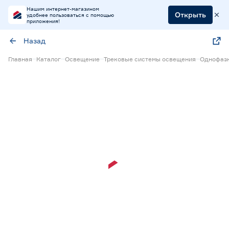
Нашим интернет-магазином
Открыть
удобнее пользоваться с помощью
приложения!
Назад
Главная
Каталог
Освещение
Трековые системы освещения
Однофазн