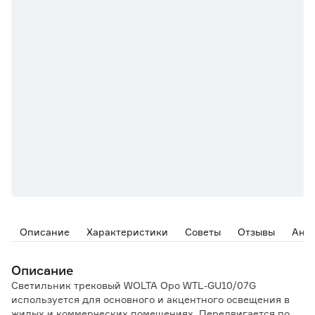
Описание
Характеристики
Советы
Отзывы
Ана
Описание
Светильник трековый WOLTA Оро WTL-GU10/07G
используется для основного и акцентного освещения в
жилых и коммерческих помещениях. Передвигается по