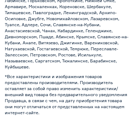
Лабинске, Горьковском, Кропоткине, Нижней Омке,
Армавире, Москаленках, Кореновске, Шербакуле,
Тимашевске, Павлоградке, Ленинградской, Архипо-
Осиповке, Джубге, Новомихайловском, Лазаревском,
Туапсе, Адлере, Сочи, Славянске-на-Кубани,
Анастасиевской, Чанах, Кабардинке, Геленджике,
Дивноморском, Пшаде, Абинске, Крымске, Славянске-на-
Кубани, Анапе, Витязево, Джигинке, Варениковской,
Натухаевской, Гостагаевской, Темрюке, Переславле-
Залесском, Петровском, Ростове, Исилькуле,
Называевске, Саргатском, Тюкалинске, Барабинске,
Куйбышеве.
*Все характеристики и изображения товаров
предоставлены производителями. Производитель
оставляет за собой право изменить характеристики/
внешний вид товара без предварительного уведомления
Продавца, в связи с чем, на дату приобретения товара
они могут отличаться от представленных на настоящем
интернет-сайте.