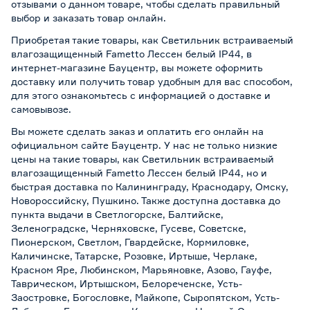
отзывами о данном товаре, чтобы сделать правильный
выбор и заказать товар онлайн.
Приобретая такие товары, как Светильник встраиваемый
влагозащищенный Fametto Лессен белый IP44, в
интернет-магазине Бауцентр, вы можете оформить
доставку или получить товар удобным для вас способом,
для этого ознакомьтесь с информацией о
доставке и
самовывозе
.
Вы можете сделать заказ и оплатить его онлайн на
официальном сайте Бауцентр. У нас не только низкие
цены на такие товары, как Светильник встраиваемый
влагозащищенный Fametto Лессен белый IP44, но и
быстрая доставка по Калининграду, Краснодару, Омску,
Новороссийску, Пушкино. Также доступна доставка до
пункта выдачи в Светлогорске, Балтийске,
Зеленоградске, Черняховске, Гусеве, Советске,
Пионерском, Светлом, Гвардейске, Кормиловке,
Каличинске, Татарске, Розовке, Иртыше, Черлаке,
Красном Яре, Любинском, Марьяновке, Азово, Гауфе,
Таврическом, Иртышском, Белореченске, Усть-
Заостровке, Богословке, Майкопе, Сыропятском, Усть-