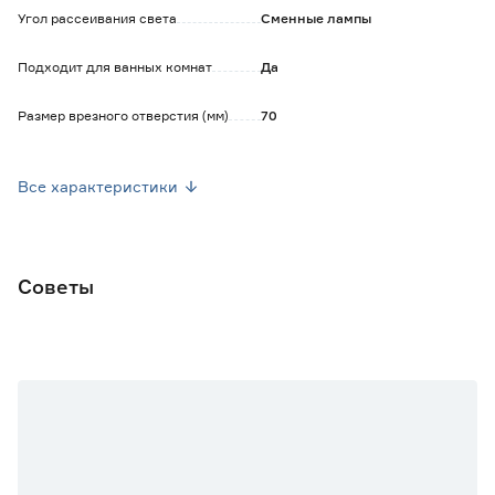
Угол рассеивания света
Сменные лампы
Лампа в комплект не входит.
Подходит для ванных комнат
Да
Размер врезного отверстия (мм)
70
Диаметр светильника (мм)
95
Все характеристики
Высота (мм)
75
Вес брутто (кг)
0.12
Советы
Количество ламп
1
Цоколь
GU5,3
Цвет свечения
Без лампы (не укомплектован)
Материал арматуры
Металл