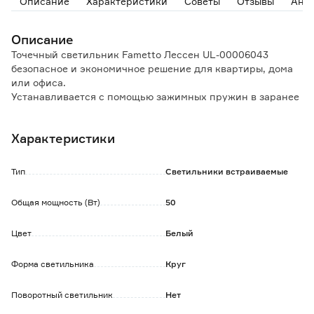
Описание
Характеристики
Советы
Отзывы
Ана
Описание
Точечный светильник Fametto Лессен UL-00006043
безопасное и экономичное решение для квартиры, дома
или офиса.
Устанавливается с помощью зажимных пружин в заранее
подготовленное отверстие, видимой остаётся только
декоративная часть корпуса, благодаря чему
Характеристики
конструкция выглядит аккуратной и законченной.
Применяется для создания световых композиций в
дизайнерских интерьерах, локальной подсветки
Тип
Светильники встраиваемые
обособленных зон, точечной мебельной подсветки.
Общая мощность (Вт)
50
Преимущества и особенности:
- размер светильника экономит потолочное
Цвет
Белый
пространство, визуально увеличивает высоту стен;
- можно использовать как дополнение к основной
люстре;
Форма светильника
Круг
- группой таких светильников можно организовать
основное освещение в небольшом по размеру
Поворотный светильник
Нет
помещении.