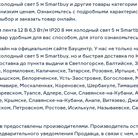
м холодный свет 5 м Smartbuy и другие товары категори
низким ценам. Ознакомьтесь с подробными характерист
ыбор и заказать товар онлайн.
лента 12 В 6,3 Вт/м IP20 8 мм холодный свет 5 м Smart
вар удобным для вас способом, для этого ознакомьтес
айн на официальном сайте Бауцентр. У нас не только н
 холодный свет 5 м Smartbuy, но и быстрая доставка по
ставка до пункта выдачи в Светлогорске, Балтийске, З
, Кормиловке, Каличинске, Татарске, Розовке, Иртыше,
тышском, Белореченске, Усть-Заостровке, Богословке, 
мавире, Москаленках, Кореновске, Шербакуле, Тимашев
евском, Туапсе, Адлере, Сочи, Славянске-на-Кубани, 
, Крымске, Славянске-на-Кубани, Анапе, Витязево, Джи
ком, Петровском, Ростове, Исилькуле, Называевске, С
в предоставлены производителями. Производитель ост
дварительного уведомления Продавца, в связи с чем, н