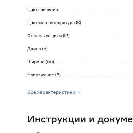
- срок службы светодиодов при соблюдении
Цвет свечения
Обратите внимание:
Цветовая температура (К)
Для подключения ленты необходим блок пит
превышающей мощность подключаемой ленты
Степень защиты (IP)
регулировки яркости ленты с помощью димм
Длина (м)
Ширина (мм)
Напряжение (В)
Мощность (Вт/м)
Все характеристики
Индекс цветопередачи (Ra)
Тип светодиода
Инструкции и докум
Марка