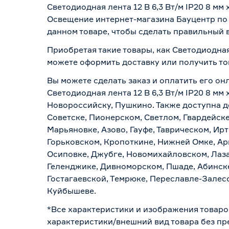
Светодиодная лента 12 В 6,3 Вт/м IP20 8 м
Освещение интернет-магазина Бауцентр по 
данном товаре, чтобы сделать правильный в
Приобретая такие товары, как Светодиодная 
можете оформить доставку или получить то
Вы можете сделать заказ и оплатить его онл
Светодиодная лента 12 В 6,3 Вт/м IP20 8 мм
Новороссийску, Пушкино. Также доступна до
Советске, Пионерском, Светлом, Гвардейске
Марьяновке, Азово, Гауфе, Таврическом, Ир
Горьковском, Кропоткине, Нижней Омке, Ар
Осиповке, Джубге, Новомихайловском, Лазар
Геленджике, Дивноморском, Пшаде, Абинске
Гостагаевской, Темрюке, Переславле-Залесс
Куйбышеве.
*Все характеристики и изображения товаро
характеристики/внешний вид товара без пре