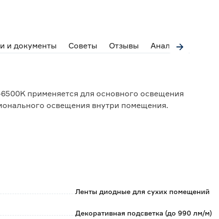
и и документы
Советы
Отзывы
Аналоги
3-6500K применяется для основного освещения
ционального освещения внутри помещения.
 длины благодаря меткам на поверхности
 обратной стороне, что обеспечивает легкий монтаж
ное, без искажений, восприятие разных цветов;
Ленты диодные для сухих помещений
оложительно влияет на здоровье глаз;
зкому напряжению питания;
Декоративная подсветка (до 990 лм/м)