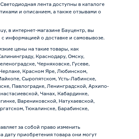
и Светодиодная лента доступны в каталоге
иками и описанием, а также отзывами о
buy, в интернет-магазине Бауцентр, вы
ь с информацией о
доставке и самовывозе
.
изкие цены на такие товары, как
 Калининграду, Краснодару, Омску,
еленоградске, Черняховске, Гусеве,
 Черлаке, Красном Яре, Любинском,
Майкопе, Сыропятском, Усть-Лабинске,
ске, Павлоградке, Ленинградской, Архипо-
Анастасиевской, Чанах, Кабардинке,
гинке, Варениковской, Натухаевской,
аргатском, Тюкалинске, Барабинске,
авляет за собой право изменить
а дату приобретения товара они могут