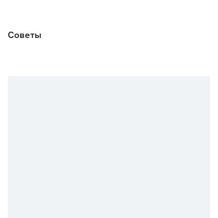
Количество светодиодов в метре
30
t эксплуатации (градус Цельсия)
от -40 до +60
Советы
Источник питания
От сети 220В
Страна производства
Китай
Гарантия
2 года
Вес брутто (кг)
0.045