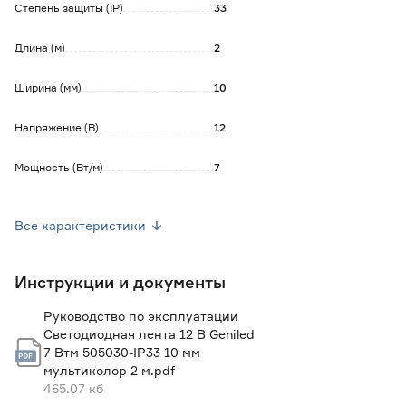
- безопасность эксплуатации благодаря низкому
Степень защиты (IP)
33
напряжению питания;
- срок службы светодиодов при соблюдении условий
Длина (м)
2
эксплуатации достигает 50 000 часов.
Ширина (мм)
10
Обратите внимание:
Для подключения ленты необходим блок питания 12 В (
Напряжение (В)
12
приобретается отдельно) с мощностью, превышающей
мощность подключаемой ленты не менее, чем на 20 %.
Мощность (Вт/м)
7
Имеет возможность плавной регулировки яркости ленты
с помощью диммера (приобретается отдельно).
Тип светодиода
SMD5050
Все характеристики
Марка
Geniled
Инструкции и документы
Датчик движения
Нет
Руководство по эксплуатации
Угол рассеивания (°)
120
Светодиодная лента 12 В Geniled
7 Втм 505030-IP33 10 мм
Блок питания в комплекте
Нет
мультиколор 2 м.pdf
465.07 кб