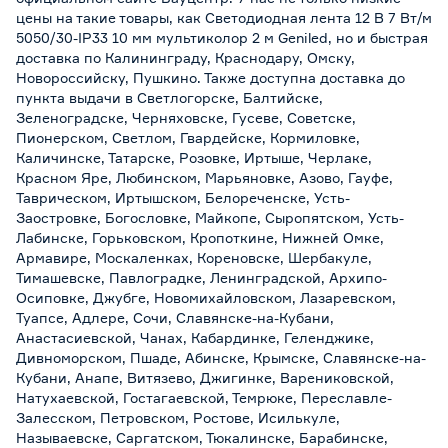
цены на такие товары, как Светодиодная лента 12 В 7 Вт/м
5050/30-IP33 10 мм мультиколор 2 м Geniled, но и быстрая
доставка по Калининграду, Краснодару, Омску,
Новороссийску, Пушкино. Также доступна доставка до
пункта выдачи в Светлогорске, Балтийске,
Зеленоградске, Черняховске, Гусеве, Советске,
Пионерском, Светлом, Гвардейске, Кормиловке,
Каличинске, Татарске, Розовке, Иртыше, Черлаке,
Красном Яре, Любинском, Марьяновке, Азово, Гауфе,
Таврическом, Иртышском, Белореченске, Усть-
Заостровке, Богословке, Майкопе, Сыропятском, Усть-
Лабинске, Горьковском, Кропоткине, Нижней Омке,
Армавире, Москаленках, Кореновске, Шербакуле,
Тимашевске, Павлоградке, Ленинградской, Архипо-
Осиповке, Джубге, Новомихайловском, Лазаревском,
Туапсе, Адлере, Сочи, Славянске-на-Кубани,
Анастасиевской, Чанах, Кабардинке, Геленджике,
Дивноморском, Пшаде, Абинске, Крымске, Славянске-на-
Кубани, Анапе, Витязево, Джигинке, Варениковской,
Натухаевской, Гостагаевской, Темрюке, Переславле-
Залесском, Петровском, Ростове, Исилькуле,
Называевске, Саргатском, Тюкалинске, Барабинске,