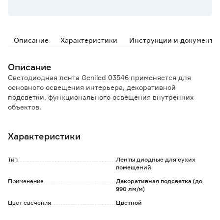
Описание
Характеристики
Инструкции и документы
Описание
Светодиодная лента Geniled 03546 применяется для
основного освещения интерьера, декоративной
подсветки, функционального освещения внутренних
объектов.
Особенности и преимущества:
Характеристики
- легко разрезать на участки необходимой длины
благодаря меткам на поверхности (минимальный отрезок
- 50 мм);
Тип
Ленты диодные для сухих
- самоклеящаяся основа позволяет надежно закрепить
помещений
ленту на любой гладкой поверхности;
Применение
Декоративная подсветка (до
- высокая цветопередача обеспечивает правильное, без
990 лм/м)
искажений, восприятие разных цветов;
Цвет свечения
Цветной
- качественное освещение без пульсаций положительно
влияет на здоровье глаз;