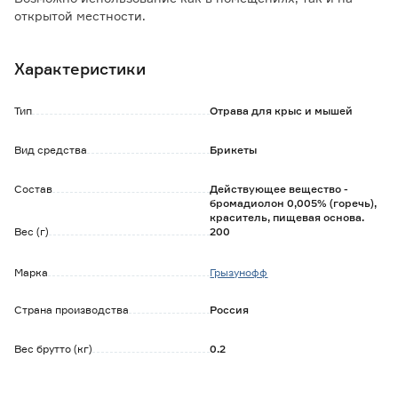
открытой местности.
Особенности и преимущества:
Характеристики
- высокая поедамеость приманки, даже при наличии
альтернативной пищи для грызунов;
- губительно для вредителей после разового поедания
Тип
Отрава для крыс и мышей
приманки;
- в состав входит битрекс, который придает приманке
Вид средства
Брикеты
горький вкус, предотвращая ее поедание домашними
животными.
Состав
Действующее вещество -
бромадиолон 0,005% (горечь),
краситель, пищевая основа.
Вес (г)
200
Марка
Грызунофф
Страна производства
Россия
Вес брутто (кг)
0.2