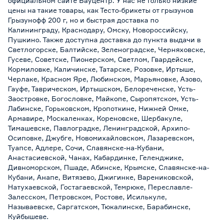
официальном сайте Бауцентр. У нас не только низкие
цены на такие товары, как Тесто-брикеты от грызунов
Грызунофф 200 г, но и быстрая доставка по
Калининграду, Краснодару, Омску, Новороссийску,
Пушкино. Также доступна доставка до пункта выдачи в
Светлогорске, Балтийске, Зеленоградске, Черняховске,
Гусеве, Советске, Пионерском, Светлом, Гвардейске,
Кормиловке, Каличинске, Татарске, Розовке, Иртыше,
Черлаке, Красном Яре, Любинском, Марьяновке, Азово,
Гауфе, Таврическом, Иртышском, Белореченске, Усть-
Заостровке, Богословке, Майкопе, Сыропятском, Усть-
Лабинске, Горьковском, Кропоткине, Нижней Омке,
Армавире, Москаленках, Кореновске, Шербакуле,
Тимашевске, Павлоградке, Ленинградской, Архипо-
Осиповке, Джубге, Новомихайловском, Лазаревском,
Туапсе, Адлере, Сочи, Славянске-на-Кубани,
Анастасиевской, Чанах, Кабардинке, Геленджике,
Дивноморском, Пшаде, Абинске, Крымске, Славянске-на-
Кубани, Анапе, Витязево, Джигинке, Варениковской,
Натухаевской, Гостагаевской, Темрюке, Переславле-
Залесском, Петровском, Ростове, Исилькуле,
Называевске, Саргатском, Тюкалинске, Барабинске,
Куйбышеве.