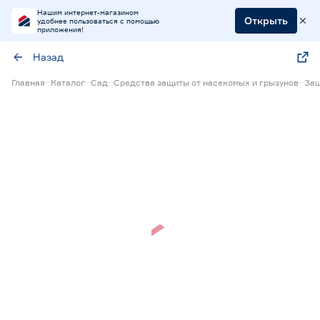
Нашим интернет-магазином
Открыть
удобнее пользоваться с помощью
приложения!
Назад
Главная
Каталог
Сад
Средства защиты от насекомых и грызунов
Защ