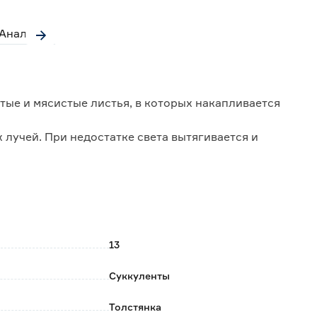
Аналоги
тые и мясистые листья, в которых накапливается
 лучей. При недостатке света вытягивается и
2-3 года, когда корням становится тесно в горшке.
 августа во время активного роста растения.
лентов.
13
Суккуленты
Толстянка