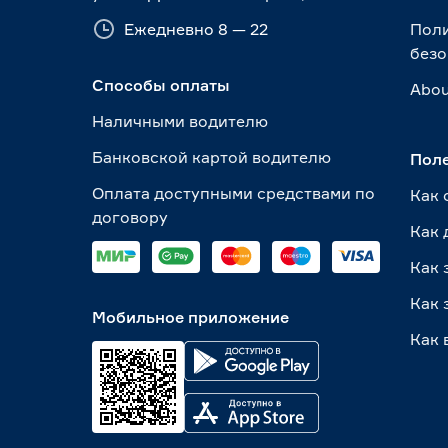
Ежедневно 8 — 22
Пол
безо
Способы оплаты
Abou
Наличными водителю
Банковской картой водителю
Пол
Оплата доступными средствами по
Как 
договору
Как 
Как 
Как 
Мобильное приложение
Как 