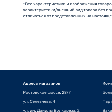
*Все характеристики и изображения товаро
характеристики/внешний вид товара без пре
отличаться от представленных на настояще
Адреса магазинов
Ком
Ростовское шоссе, 28/7
Боль
ул. Селезнева, 4
Пар
ул. им. Данилы Волкореза, 2
Вак