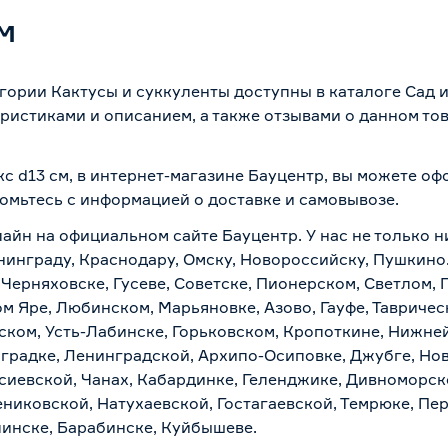
м
егории Кактусы и суккуленты доступны в каталоге Сад 
ристиками и описанием, а также отзывами о данном то
кс d13 см, в интернет-магазине Бауцентр, вы можете о
комьтесь с информацией о
доставке и самовывозе
.
айн на официальном сайте Бауцентр. У нас не только н
ининграду, Краснодару, Омску, Новороссийску, Пушкино
 Черняховске, Гусеве, Советске, Пионерском, Светлом, 
ом Яре, Любинском, Марьяновке, Азово, Гауфе, Тавриче
ском, Усть-Лабинске, Горьковском, Кропоткине, Нижне
градке, Ленинградской, Архипо-Осиповке, Джубге, Нов
асиевской, Чанах, Кабардинке, Геленджике, Дивноморск
ениковской, Натухаевской, Гостагаевской, Темрюке, Пе
линске, Барабинске, Куйбышеве.