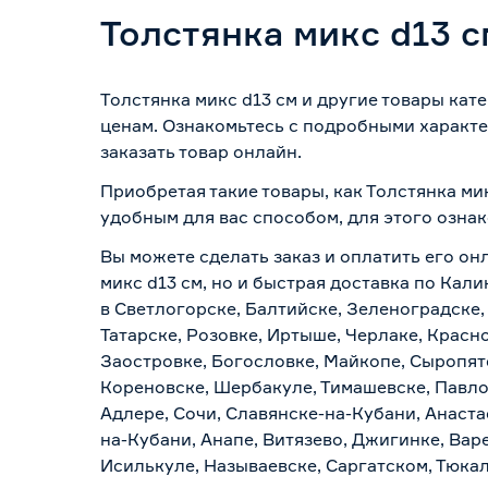
Толстянка микс d13 с
Толстянка микс d13 см и другие товары кат
ценам. Ознакомьтесь с подробными характе
заказать товар онлайн.
Приобретая такие товары, как Толстянка ми
удобным для вас способом, для этого озна
Вы можете сделать заказ и оплатить его онл
микс d13 см, но и быстрая доставка по Кал
в Светлогорске, Балтийске, Зеленоградске,
Татарске, Розовке, Иртыше, Черлаке, Красн
Заостровке, Богословке, Майкопе, Сыропят
Кореновске, Шербакуле, Тимашевске, Павло
Адлере, Сочи, Славянске-на-Кубани, Анаст
на-Кубани, Анапе, Витязево, Джигинке, Вар
Исилькуле, Называевске, Саргатском, Тюка