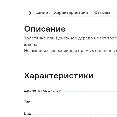
Описание
Характеристики
Отзывы
Описание
Толстянка или Денежное дерево имеет толс
влага.
Не выносит сквозняков и прямых солнечных
сбрасывает листья.
Растет медленно. Пересадка весной 1 раз в 
Подкормку производят с февраля и до конца
Характеристики
Подходят удобрениям для кактусов и сукку
Диаметр горшка (см)
Тип
Вид