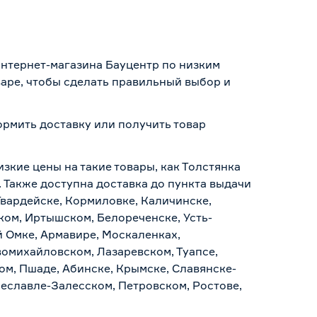
интернет-магазина Бауцентр по низким
варе, чтобы сделать правильный выбор и
формить доставку или получить товар
изкие цены на такие товары, как Толстянка
. Также доступна доставка до пункта выдачи
Гвардейске, Кормиловке, Каличинске,
ском, Иртышском, Белореченске, Усть-
й Омке, Армавире, Москаленках,
омихайловском, Лазаревском, Туапсе,
ом, Пшаде, Абинске, Крымске, Славянске-
реславле-Залесском, Петровском, Ростове,