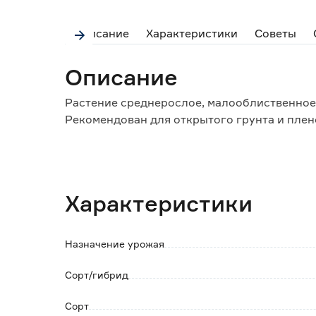
Описание
Характеристики
Советы
Описание
Растение среднерослое, малооблиственное.
Рекомендован для открытого грунта и пле
Плоды очень крупные, сердцевидной формы
достигают массы 400 г, при последующих - д
Сорт высоко ценится за крупноплодность и
Характеристики
Томат преимущественно салатного назначе
Пригоден также для консервирования тома
Назначение урожая
Сорт/гибрид
Сорт