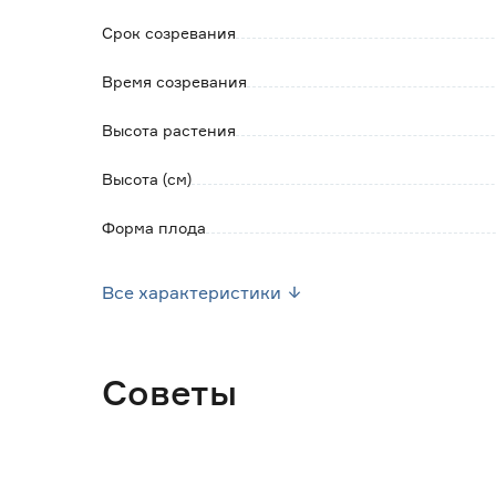
Срок созревания
Время созревания
Высота растения
Высота (см)
Форма плода
Тип кустов
Все характеристики
Окраска плода
Урожайность (кг/м2)
Советы
Место высадки
Посев семян