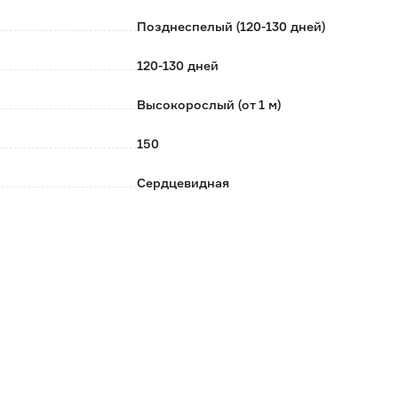
Позднеспелый (120-130 дней)
120-130 дней
Высокорослый (от 1 м)
150
Сердцевидная
Детерминантный
Красный
8-12
Открытый/закрытый грунт
Март