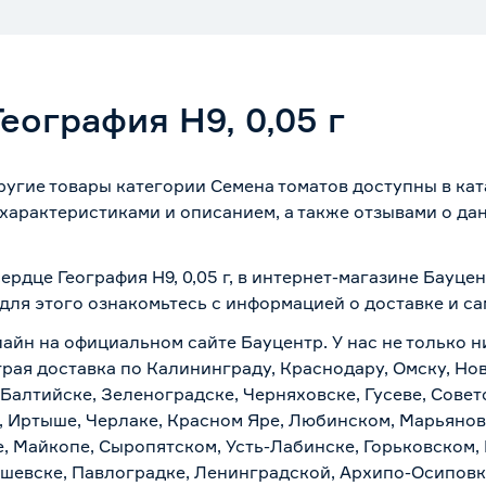
еография Н9, 0,05 г
 другие товары категории Семена томатов доступны в ка
характеристиками и описанием, а также отзывами о да
ердце География Н9, 0,05 г, в интернет-магазине Бауц
 для этого ознакомьтесь с информацией о
доставке и с
айн на официальном сайте Бауцентр. У нас не только ни
ыстрая доставка по Калининграду, Краснодару, Омску, Н
 Балтийске, Зеленоградске, Черняховске, Гусеве, Совет
, Иртыше, Черлаке, Красном Яре, Любинском, Марьяновк
е, Майкопе, Сыропятском, Усть-Лабинске, Горьковском,
ашевске, Павлоградке, Ленинградской, Архипо-Осиповк