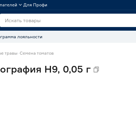
пателей
Для Профи
грамма лояльности
ые травы
Семена томатов
ография Н9, 0,05 г