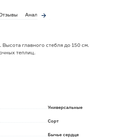
Отзывы
Аналоги
 Высота главного стебля до 150 см.
ночных теплиц.
, малосеменные, мясистые, при первом сборе
о 200 г.
 великолепный вкус.
ния.
тов кусочками.
Универсальные
Сорт
Бычье сердце