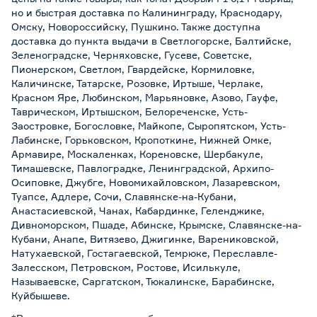
но и быстрая доставка по Калининграду, Краснодару,
Омску, Новороссийску, Пушкино. Также доступна
доставка до пункта выдачи в Светлогорске, Балтийске,
Зеленоградске, Черняховске, Гусеве, Советске,
Пионерском, Светлом, Гвардейске, Кормиловке,
Каличинске, Татарске, Розовке, Иртыше, Черлаке,
Красном Яре, Любинском, Марьяновке, Азово, Гауфе,
Таврическом, Иртышском, Белореченске, Усть-
Заостровке, Богословке, Майкопе, Сыропятском, Усть-
Лабинске, Горьковском, Кропоткине, Нижней Омке,
Армавире, Москаленках, Кореновске, Шербакуле,
Тимашевске, Павлоградке, Ленинградской, Архипо-
Осиповке, Джубге, Новомихайловском, Лазаревском,
Туапсе, Адлере, Сочи, Славянске-на-Кубани,
Анастасиевской, Чанах, Кабардинке, Геленджике,
Дивноморском, Пшаде, Абинске, Крымске, Славянске-на-
Кубани, Анапе, Витязево, Джигинке, Варениковской,
Натухаевской, Гостагаевской, Темрюке, Переславле-
Залесском, Петровском, Ростове, Исилькуле,
Называевске, Саргатском, Тюкалинске, Барабинске,
Куйбышеве.