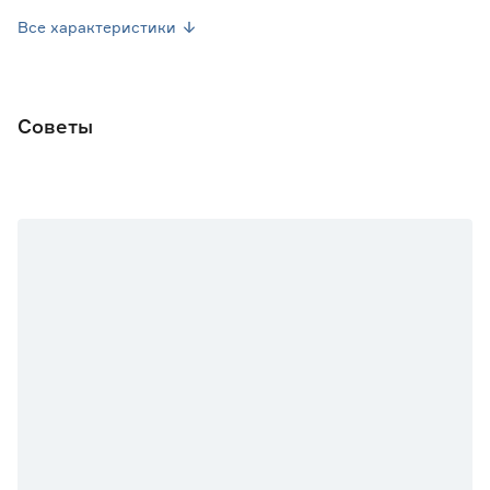
Тип кустов
Индетерминантный
Все характеристики
Окраска плода
Красный
Урожайность (кг/м2)
8
Советы
Место высадки
Закрытый грунт
Посев семян
Февраль-Март
Посев рассады
Апрель-Май
Марка
Гавриш
Страна производства
Россия
Вес брутто (кг)
0.001