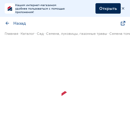
Нашим интернет-магазином
Открыть
удобнее пользоваться с помощью
приложения!
Назад
Главная
Каталог
Сад
Семена, луковицы, газонные травы
Семена том