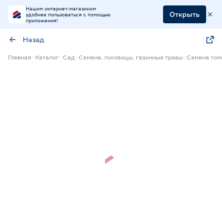
Нашим интернет-магазином
Открыть
удобнее пользоваться с помощью
приложения!
Назад
Главная
Каталог
Сад
Семена, луковицы, газонные травы
Семена том
Нет в наличии