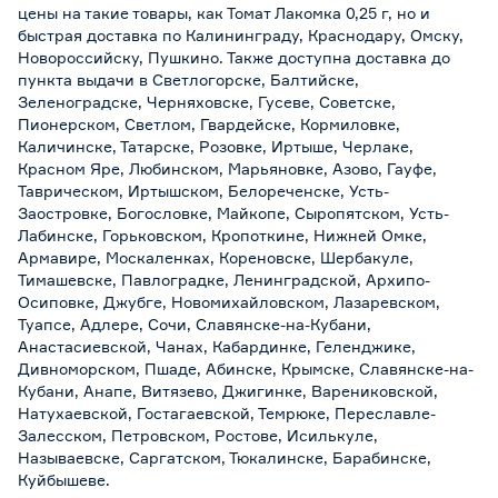
цены на такие товары, как Томат Лакомка 0,25 г, но и
быстрая доставка по Калининграду, Краснодару, Омску,
Новороссийску, Пушкино. Также доступна доставка до
пункта выдачи в Светлогорске, Балтийске,
Зеленоградске, Черняховске, Гусеве, Советске,
Пионерском, Светлом, Гвардейске, Кормиловке,
Каличинске, Татарске, Розовке, Иртыше, Черлаке,
Красном Яре, Любинском, Марьяновке, Азово, Гауфе,
Таврическом, Иртышском, Белореченске, Усть-
Заостровке, Богословке, Майкопе, Сыропятском, Усть-
Лабинске, Горьковском, Кропоткине, Нижней Омке,
Армавире, Москаленках, Кореновске, Шербакуле,
Тимашевске, Павлоградке, Ленинградской, Архипо-
Осиповке, Джубге, Новомихайловском, Лазаревском,
Туапсе, Адлере, Сочи, Славянске-на-Кубани,
Анастасиевской, Чанах, Кабардинке, Геленджике,
Дивноморском, Пшаде, Абинске, Крымске, Славянске-на-
Кубани, Анапе, Витязево, Джигинке, Варениковской,
Натухаевской, Гостагаевской, Темрюке, Переславле-
Залесском, Петровском, Ростове, Исилькуле,
Называевске, Саргатском, Тюкалинске, Барабинске,
Куйбышеве.