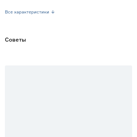
Тип кустов
Детерминантный
Все характеристики
Окраска плода
Красный
Урожайность (кг/м2)
6-7
Советы
Место высадки
Открытый грунт
Посев семян
Март
Посев рассады
Май
Марка
Agroni
Страна производства
Россия
Вес брутто (кг)
0.004