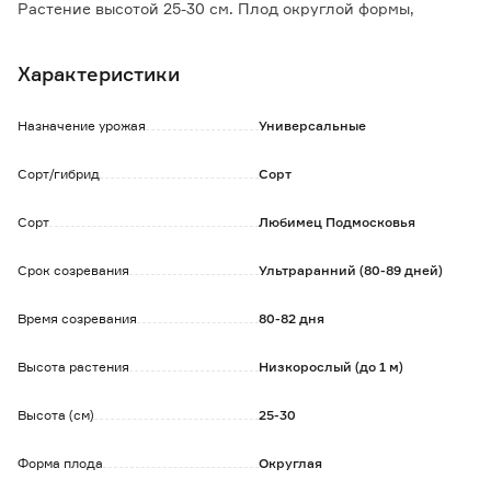
Растение высотой 25-30 см. Плод округлой формы,
гладкий, плотный, массой 60-70 г.
В кисти завязывается 5-8 плодов.
Характеристики
Не растрескиваются и не осыпаются.
Рекомендуется для потребления в свежем виде и для
консервирования.
Назначение урожая
Универсальные
Сорт/гибрид
Сорт
Сорт
Любимец Подмосковья
Срок созревания
Ультраранний (80-89 дней)
Время созревания
80-82 дня
Высота растения
Низкорослый (до 1 м)
Высота (см)
25-30
Форма плода
Округлая