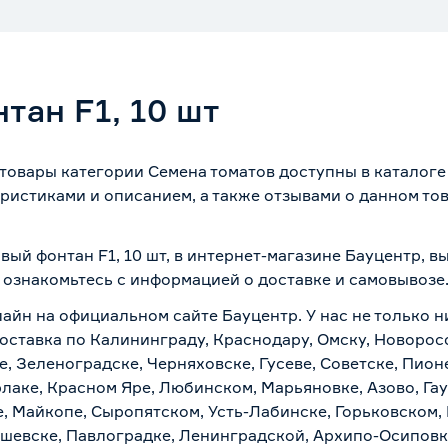
тан F1, 10 шт
 товары категории Семена томатов доступны в каталог
ристиками и описанием, а также отзывами о данном то
вый фонтан F1, 10 шт, в интернет-магазине Бауцентр, 
о ознакомьтесь с информацией о
доставке и самовывозе
айн на официальном сайте Бауцентр. У нас не только ни
доставка по Калининграду, Краснодару, Омску, Новорос
е, Зеленоградске, Черняховске, Гусеве, Советске, Пион
рлаке, Красном Яре, Любинском, Марьяновке, Азово, Га
е, Майкопе, Сыропятском, Усть-Лабинске, Горьковском,
ашевске, Павлоградке, Ленинградской, Архипо-Осиповк