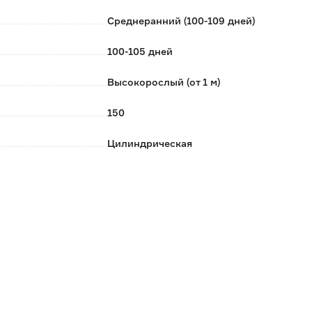
Среднеранний (100-109 дней)
100-105 дней
Высокорослый (от 1 м)
150
Цилиндрическая
Полудетерминантный
Малиновый
5.9
Открытый/закрытый грунт
Март