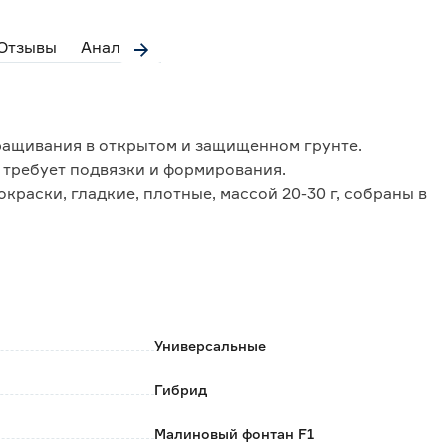
Отзывы
Аналоги
ащивания в открытом и защищенном грунте.
 требует подвязки и формирования.
раски, гладкие, плотные, массой 20-30 г, собраны в
 растрескиваются и не осыпаются.
ктовыми нотками. Идеальны для свежего
рвирования.
ирусу мозаики томата.
Универсальные
Гибрид
Малиновый фонтан F1