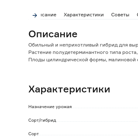
Описание
Характеристики
Советы
Описание
Обильный и неприхотливый гибрид для выр
Растение полудетерминантного типа роста,
Плоды цилиндрической формы, малиновой ок
простые и сложные кисти по 15-30 штук, не
Обладают сладким десертным вкусом с фру
потребления, декорирования блюд и консе
Характеристики
Сорт устойчив к фузариозному увяданию, в
Назначение урожая
Сорт/гибрид
Сорт