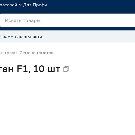
пателей
Для Профи
грамма лояльности
ые травы
Семена томатов
ан F1, 10 шт