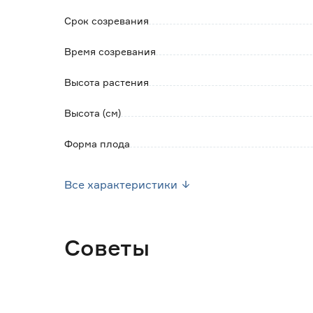
Срок созревания
Время созревания
Высота растения
Высота (см)
Форма плода
Тип кустов
Все характеристики
Окраска плода
Урожайность (кг/м2)
Советы
Место высадки
Посев семян