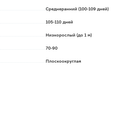
Среднеранний (100-109 дней)
105-110 дней
Низкорослый (до 1 м)
70-90
Плоскоокруглая
Детерминантный
Малиновый
12
Открытый/закрытый грунт
Март-Апрель