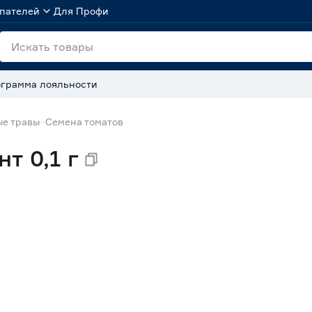
пателей
Для Профи
грамма лояльности
ые травы
Семена томатов
т 0,1 г