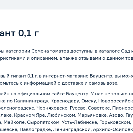
нт 0,1 г
ары категории Семена томатов доступны в каталоге Сад
ристиками и описанием, а также отзывами о данном то
вый гигант 0,1 г, в интернет-магазине Бауцентр, вы мо
комьтесь с информацией о
доставке и самовывозе
.
айн на официальном сайте Бауцентр. У нас не только ни
авка по Калининграду, Краснодару, Омску, Новороссийск
Зеленоградске, Черняховске, Гусеве, Советске, Пионер
рлаке, Красном Яре, Любинском, Марьяновке, Азово, Га
е, Майкопе, Сыропятском, Усть-Лабинске, Горьковском,
ашевске, Павлоградке, Ленинградской, Архипо-Осиповк