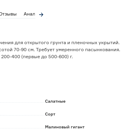
Отзывы
Аналоги
ачения для открытого грунта и пленочных укрытий.
сотой 70-90 см. Требует умеренного пасынкования.
200-400 (первые до 500-600) г.
нность, отличные вкусовые и ценные диетические
виде и приготовления различных салатов.
Салатные
Сорт
Малиновый гигант