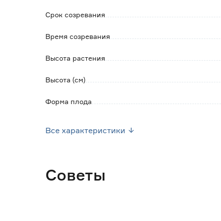
Срок созревания
Время созревания
Высота растения
Высота (см)
Форма плода
Тип кустов
Все характеристики
Окраска плода
Урожайность (кг/м2)
Советы
Место высадки
Посев семян