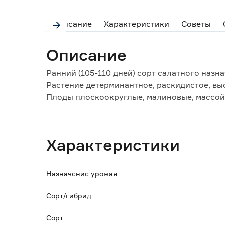
Описание
Характеристики
Советы
Описание
Ранний (105-110 дней) сорт салатного назн
Растение детерминантное, раскидистое, вы
Плоды плоскоокруглые, малиновые, массой 
Ценность сорта: крупноплодность, выравне
качества.
Рекомендуется для употребления в свежем 
Характеристики
Назначение урожая
Сорт/гибрид
Сорт