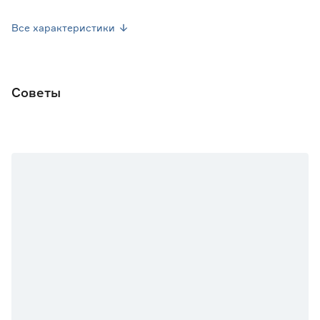
Тип кустов
Индетерминантный
Все характеристики
Окраска плода
Оранжевый
Урожайность (кг/м2)
6-10
Советы
Место высадки
Закрытый грунт
Посев семян
Февраль
Посев рассады
Май
Марка
Agroni
Страна производства
Россия
Вес брутто (кг)
0.003