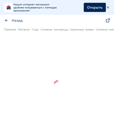
Нашим интернет-магазином
Открыть
удобнее пользоваться с помощью
приложения!
Назад
Главная
Каталог
Сад
Семена, луковицы, газонные травы
Семена том
Нет в наличии