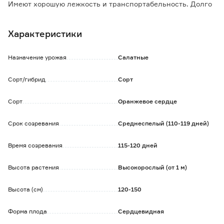
Имеют хорошую лежкость и транспортабельность. Долго
сохраняют товарный вид.
Устойчивы к болезням, растрескиванию.
Характеристики
Крупноплодный сорт имеет повышенное содержание
кератина и сахаров.
Назначение урожая
Салатные
Сорт/гибрид
Сорт
Сорт
Оранжевое сердце
Срок созревания
Среднеспелый (110-119 дней)
Время созревания
115-120 дней
Высота растения
Высокорослый (от 1 м)
Высота (см)
120-150
Форма плода
Сердцевидная