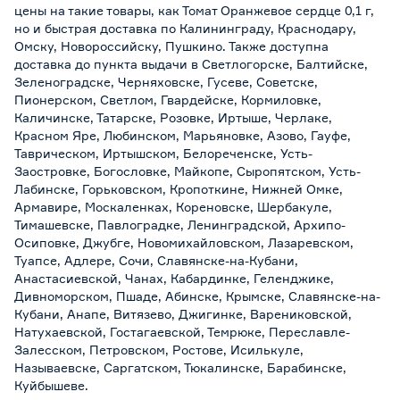
цены на такие товары, как Томат Оранжевое сердце 0,1 г,
но и быстрая доставка по Калининграду, Краснодару,
Омску, Новороссийску, Пушкино. Также доступна
доставка до пункта выдачи в Светлогорске, Балтийске,
Зеленоградске, Черняховске, Гусеве, Советске,
Пионерском, Светлом, Гвардейске, Кормиловке,
Каличинске, Татарске, Розовке, Иртыше, Черлаке,
Красном Яре, Любинском, Марьяновке, Азово, Гауфе,
Таврическом, Иртышском, Белореченске, Усть-
Заостровке, Богословке, Майкопе, Сыропятском, Усть-
Лабинске, Горьковском, Кропоткине, Нижней Омке,
Армавире, Москаленках, Кореновске, Шербакуле,
Тимашевске, Павлоградке, Ленинградской, Архипо-
Осиповке, Джубге, Новомихайловском, Лазаревском,
Туапсе, Адлере, Сочи, Славянске-на-Кубани,
Анастасиевской, Чанах, Кабардинке, Геленджике,
Дивноморском, Пшаде, Абинске, Крымске, Славянске-на-
Кубани, Анапе, Витязево, Джигинке, Варениковской,
Натухаевской, Гостагаевской, Темрюке, Переславле-
Залесском, Петровском, Ростове, Исилькуле,
Называевске, Саргатском, Тюкалинске, Барабинске,
Куйбышеве.