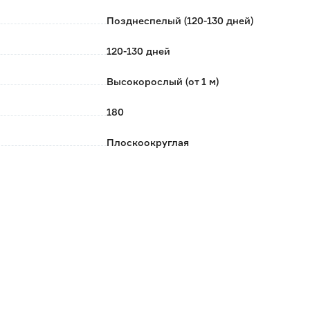
Позднеспелый (120-130 дней)
120-130 дней
Высокорослый (от 1 м)
180
Плоскоокруглая
Индетерминантный
Красный
10-13
Закрытый грунт
Февраль