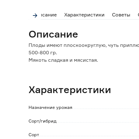
Описание
Характеристики
Советы
Описание
Плоды имеют плоскоокруглую, чуть приплю
500-800 гр.
Мякоть сладкая и мясистая.
Сорт с отличной лежкостью и высокой тра
Устойчив к основным болезням.
Характеристики
Назначение урожая
Сорт/гибрид
Сорт