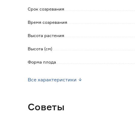
Срок созревания
Время созревания
Высота растения
Высота (см)
Форма плода
Тип кустов
Все характеристики
Окраска плода
Урожайность (кг/м2)
Советы
Место высадки
Посев семян