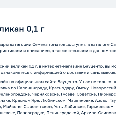
икан 0,1 г
овары категории Семена томатов доступны в каталоге С
ристиками и описанием, а также отзывами о данном то
ский великан 0,1 г, в интернет-магазине Бауцентр, вы 
о ознакомьтесь с информацией о
доставке и самовывозе
айн на официальном сайте Бауцентр. У нас не только ни
ставка по Калининграду, Краснодару, Омску, Новоросси
Зеленоградске, Черняховске, Гусеве, Советске, Пионер
рлаке, Красном Яре, Любинском, Марьяновке, Азово, Га
е, Майкопе, Сыропятском, Усть-Лабинске, Горьковском,
ашевске, Павлоградке, Ленинградской, Архипо-Осиповк