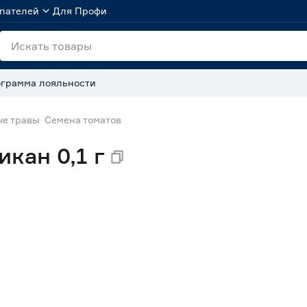
пателей
Для Профи
грамма лояльности
ые травы
Семена томатов
кан 0,1 г