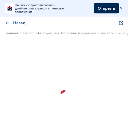
Нашим интернет-магазином
Открыть
удобнее пользоваться с помощью
приложения!
Назад
Главная
Каталог
Инструменты
Верстаки и хранение в мастерской
По