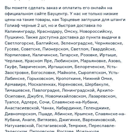
Вы можете сделать заказ и оплатить его онлайн на
официальном сайте Бауцентр. У нас не только низкие
цены на такие товары, как Торцевые заглушки для штанги
Голиаф черные 2 шт, но и быстрая доставка по
Калининграду, Краснодару, Омску, Новороссийску,
Пушкино. Также доступна доставка до пункта выдачи в
Светлогорске, Балтийске, Зеленоградске, Черняховске,
Гусеве, Советске, Пионерском, Светлом, Гвардейске,
Кормиловке, Каличинске, Татарске, Розовке, Иртыше,
Черлаке, Красном Яре, Любинском, Марьяновке, Азово,
Гауфе, Таврическом, Иртышском, Белореченске, Усть-
Заостровке, Богословке, Майкопе, Сыропятском, Усть-
Лабинске, Горьковском, Кропоткине, Нижней Омке,
Армавире, Москаленках, Кореновске, Шербакуле,
Тимашевске, Павлоградке, Ленинградской, Архипо-
Осиповке, Джубге, Новомихайловском, Лазаревском,
Туапсе, Адлере, Сочи, Славянске-на-Кубани,
Анастасиевской, Чанах, Кабардинке, Геленджике,
Дивноморском, Пшаде, Абинске, Крымске, Славянске-на-
Кубани, Анапе, Витязево, Джигинке, Варениковской,
Натухаевской, Гостагаевской, Темрюке, Переславле-
Залесском, Петровском, Ростове, Исилькуле,