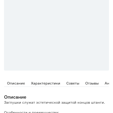
Описание
Характеристики
Советы
Отзывы
Ана
Описание
Заглушки служат эстетической защитой концов штанги.
Особенности и преимущества: