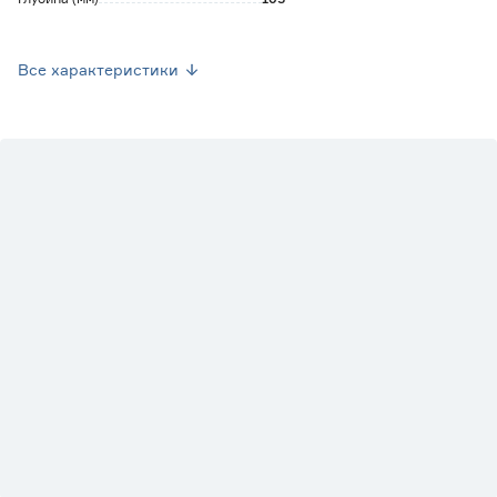
Вид затвора
Комбинированный
Все характеристики
Диаметр (мм)
50
Пропускная способность (л/мин)
40
Марка
Miano
Страна производства
Чехия
Вес брутто (кг)
0.5
Гарантия
10 лет