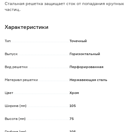
Стальная решетка защищает сток от попадания крупных
частиц.
Сухой затвор открывается только под воздействием
потока воды и не пропускает запахи при его отсутствии.
Характеристики
Тип
Точечный
Выпуск
Горизонтальный
Вид решетки
Перфорированная
Материал решетки
Нержавеющая сталь
Цвет
Хром
Ширина (мм)
105
Высота (мм)
75
Глубина (мм)
105