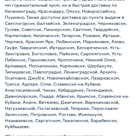
мм горизонтальный хром, но и быстрая доставка по
Калининграду, Краснодару, Омску, Новороссийску,
Пушкино. Также доступна доставка до пункта выдачи в
Светлогорске, Балтийске, Зеленоградске, Черняховске,
Гусеве, Советске, Пионерском, Светлом, Гвардейске,
Кормиловке, Каличинске, Татарске, Розовке, Иртыше,
Черлаке, Красном Яре, Любинском, Марьяновке, Азово,
Гауфе, Таврическом, Иртышском, Белореченске, Усть-
Заостровке, Богословке, Майкопе, Сыропятском, Усть-
Лабинске, Горьковском, Кропоткине, Нижней Омке,
Армавире, Москаленках, Кореновске, Шербакуле,
Тимашевске, Павлоградке, Ленинградской, Архипо-
Осиповке, Джубге, Новомихайловском, Лазаревском,
Туапсе, Адлере, Сочи, Славянске-на-Кубани,
Анастасиевской, Чанах, Кабардинке, Геленджике,
Дивноморском, Пшаде, Абинске, Крымске, Славянске-на-
Кубани, Анапе, Витязево, Джигинке, Варениковской,
Натухаевской, Гостагаевской, Темрюке, Переславле-
Залесском, Петровском, Ростове, Исилькуле,
Называевске, Саргатском, Тюкалинске, Барабинске,
Куйбышеве.