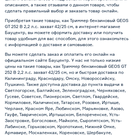
описанием, а также отзывами о данном товаре, чтобы
сделать правильный выбор и заказать товар онлайн.
Приобретая такие товары, как Триммер бензиновый GEOS
GT 252 B 2,2 л.с. захват 42/25 см, в интернет-магазине
Бауцентр, вы можете оформить доставку или получить
товар удобным для вас способом, для этого ознакомьтесь
с информацией о
доставке и самовывозе
.
Вы можете сделать заказ и оплатить его онлайн на
официальном сайте Бауцентр. У нас не только низкие
цены на такие товары, как Триммер бензиновый GEOS GT
252 B 2,2 л.с. захват 42/25 см, но и быстрая доставка по
Калининграду, Краснодару, Омску, Новороссийску,
Пушкино. Также доступна доставка до пункта выдачи в
Светлогорске, Балтийске, Зеленоградске, Черняховске,
Гусеве, Советске, Пионерском, Светлом, Гвардейске,
Кормиловке, Каличинске, Татарске, Розовке, Иртыше,
Черлаке, Красном Яре, Любинском, Марьяновке, Азово,
Гауфе, Таврическом, Иртышском, Белореченске, Усть-
Заостровке, Богословке, Майкопе, Сыропятском, Усть-
Лабинске, Горьковском, Кропоткине, Нижней Омке,
Армавире, Москаленках, Кореновске, Шербакуле,