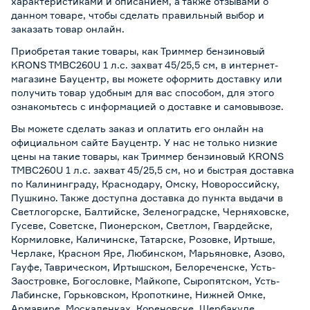
характеристиками и описанием, а также отзывами о
данном товаре, чтобы сделать правильный выбор и
заказать товар онлайн.
Приобретая такие товары, как Триммер бензиновый
KRONS TMBC260U 1 л.с. захват 45/25,5 см, в интернет-
магазине Бауцентр, вы можете оформить доставку или
получить товар удобным для вас способом, для этого
ознакомьтесь с информацией о
доставке и самовывозе
.
Вы можете сделать заказ и оплатить его онлайн на
официальном сайте Бауцентр. У нас не только низкие
цены на такие товары, как Триммер бензиновый KRONS
TMBC260U 1 л.с. захват 45/25,5 см, но и быстрая доставка
по Калининграду, Краснодару, Омску, Новороссийску,
Пушкино. Также доступна доставка до пункта выдачи в
Светлогорске, Балтийске, Зеленоградске, Черняховске,
Гусеве, Советске, Пионерском, Светлом, Гвардейске,
Кормиловке, Каличинске, Татарске, Розовке, Иртыше,
Черлаке, Красном Яре, Любинском, Марьяновке, Азово,
Гауфе, Таврическом, Иртышском, Белореченске, Усть-
Заостровке, Богословке, Майкопе, Сыропятском, Усть-
Лабинске, Горьковском, Кропоткине, Нижней Омке,
Армавире, Москаленках, Кореновске, Шербакуле,