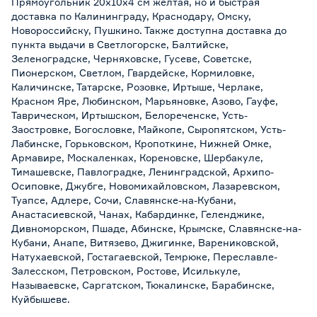
Прямоугольник 20х10х4 см желтая, но и быстрая
доставка по Калининграду, Краснодару, Омску,
Новороссийску, Пушкино. Также доступна доставка до
пункта выдачи в Светлогорске, Балтийске,
Зеленоградске, Черняховске, Гусеве, Советске,
Пионерском, Светлом, Гвардейске, Кормиловке,
Каличинске, Татарске, Розовке, Иртыше, Черлаке,
Красном Яре, Любинском, Марьяновке, Азово, Гауфе,
Таврическом, Иртышском, Белореченске, Усть-
Заостровке, Богословке, Майкопе, Сыропятском, Усть-
Лабинске, Горьковском, Кропоткине, Нижней Омке,
Армавире, Москаленках, Кореновске, Шербакуле,
Тимашевске, Павлоградке, Ленинградской, Архипо-
Осиповке, Джубге, Новомихайловском, Лазаревском,
Туапсе, Адлере, Сочи, Славянске-на-Кубани,
Анастасиевской, Чанах, Кабардинке, Геленджике,
Дивноморском, Пшаде, Абинске, Крымске, Славянске-на-
Кубани, Анапе, Витязево, Джигинке, Варениковской,
Натухаевской, Гостагаевской, Темрюке, Переславле-
Залесском, Петровском, Ростове, Исилькуле,
Называевске, Саргатском, Тюкалинске, Барабинске,
Куйбышеве.