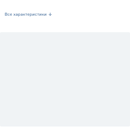
Вес брутто (кг)
1.38
Все характеристики
Страна производства
Россия