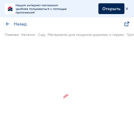
Нашим интернет-магазином
Открыть
удобнее пользоваться с помощью
приложения!
Назад
Главная
Каталог
Сад
Материалы для мощения дорожек и террас
Тро