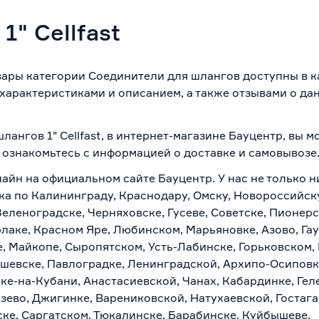
" Cellfast
товары категории Соединители для шлангов доступны в 
характеристиками и описанием, а также отзывами о да
шлангов 1" Cellfast, в интернет-магазине Бауцентр, вы
о ознакомьтесь с информацией о
доставке и самовывозе
лайн на официальном сайте Бауцентр. У нас не только н
авка по Калининграду, Краснодару, Омску, Новороссийск
Зеленоградске, Черняховске, Гусеве, Советске, Пионер
рлаке, Красном Яре, Любинском, Марьяновке, Азово, Га
е, Майкопе, Сыропятском, Усть-Лабинске, Горьковском,
ашевске, Павлоградке, Ленинградской, Архипо-Осиповк
ске-на-Кубани, Анастасиевской, Чанах, Кабардинке, Ге
зево, Джигинке, Варениковской, Натухаевской, Гостаг
ске, Саргатском, Тюкалинске, Барабинске, Куйбышеве.