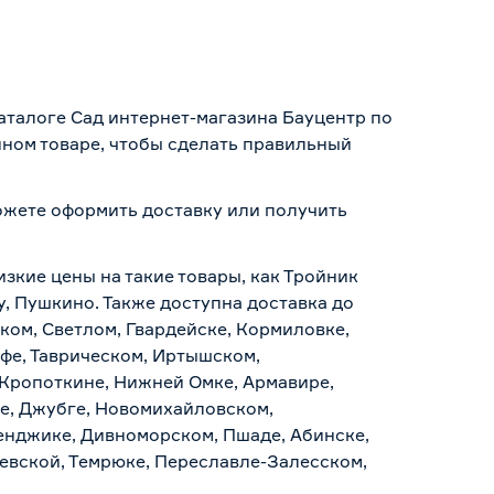
каталоге Сад интернет-магазина Бауцентр по
нном товаре, чтобы сделать правильный
 можете оформить доставку или получить
.
изкие цены на такие товары, как Тройник
у, Пушкино. Также доступна доставка до
ском, Светлом, Гвардейске, Кормиловке,
уфе, Таврическом, Иртышском,
 Кропоткине, Нижней Омке, Армавире,
е, Джубге, Новомихайловском,
ленджике, Дивноморском, Пшаде, Абинске,
аевской, Темрюке, Переславле-Залесском,