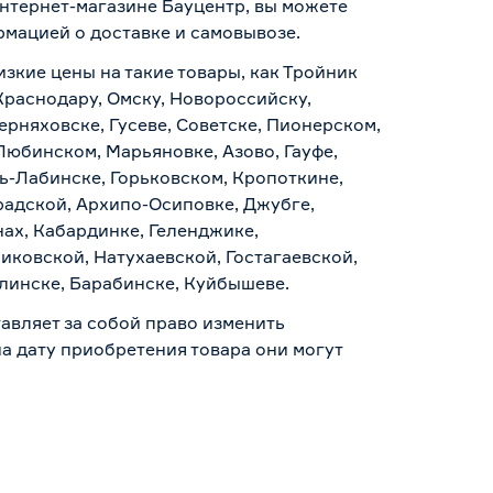
интернет-магазине Бауцентр, вы можете
ормацией о
доставке и самовывозе
.
изкие цены на такие товары, как Тройник
Краснодару, Омску, Новороссийску,
ерняховске, Гусеве, Советске, Пионерском,
Любинском, Марьяновке, Азово, Гауфе,
ь-Лабинске, Горьковском, Кропоткине,
радской, Архипо-Осиповке, Джубге,
нах, Кабардинке, Геленджике,
иковской, Натухаевской, Гостагаевской,
алинске, Барабинске, Куйбышеве.
авляет за собой право изменить
а дату приобретения товара они могут