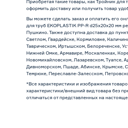
Приобретая такие товары, как Тройник для
оформить доставку или получить товар удо
Вы можете сделать заказ и оплатить его он
для труб EKOPLASTIK PP-R d25х20х20 мм ре
Пушкино. Также доступна доставка до пункт
Светлом, Гвардейске, Кормиловке, Каличинс
Таврическом, Иртышском, Белореченске, Ус
Нижней Омке, Армавире, Москаленках, Коре
Новомихайловском, Лазаревском, Туапсе, Ад
Дивноморском, Пшаде, Абинске, Крымске, С
Темрюке, Переславле-Залесском, Петровско
*Все характеристики и изображения товаро
характеристики/внешний вид товара без пре
отличаться от представленных на настояще