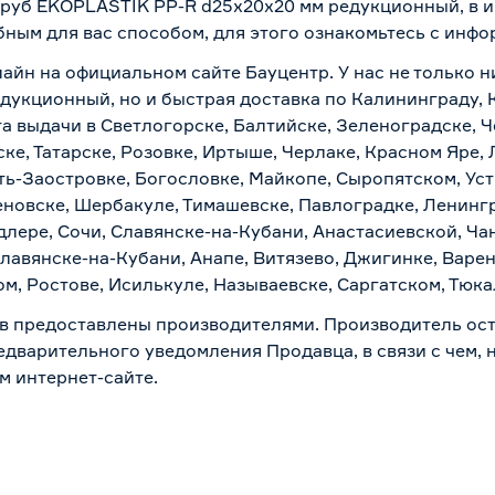
 труб EKOPLASTIK PP-R d25х20х20 мм редукционный, в 
бным для вас способом, для этого ознакомьтесь с инф
лайн на официальном сайте Бауцентр. У нас не только н
дукционный, но и быстрая доставка по Калининграду, 
а выдачи в Светлогорске, Балтийске, Зеленоградске, Ч
ке, Татарске, Розовке, Иртыше, Черлаке, Красном Яре, 
ть-Заостровке, Богословке, Майкопе, Сыропятском, Уст
новске, Шербакуле, Тимашевске, Павлоградке, Ленинг
лере, Сочи, Славянске-на-Кубани, Анастасиевской, Ча
лавянске-на-Кубани, Анапе, Витязево, Джигинке, Варен
м, Ростове, Исилькуле, Называевске, Саргатском, Тюк
в предоставлены производителями. Производитель ост
дварительного уведомления Продавца, в связи с чем, н
м интернет-сайте.