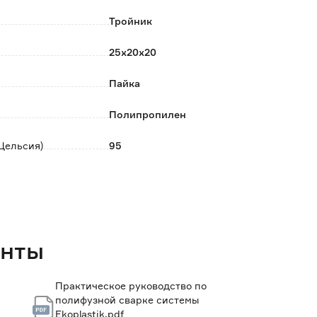
Тройник
25х20х20
Пайка
Полипропилен
Цельсия)
95
10
0.033
енты
Практическое руководство по
полифузной сварке системы
Ekoplastik.pdf