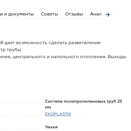
и и документы
Советы
Отзывы
Аналоги
9 дает возможность сделать разветвление
тр трубы.
ения, центрального и напольного отопления. Выходы
тодом пайки.
ски безвредный, не подвержен коррозии, легкий,
 среде материал.
Система полипропиленовых труб 25
мм
EKOPLASTIK
Чехия