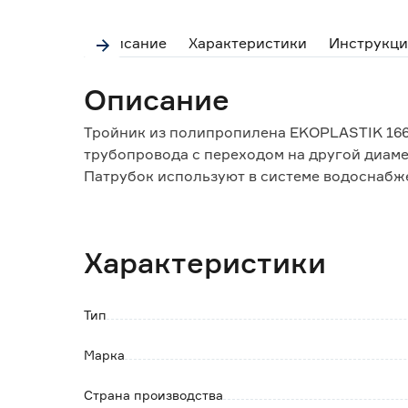
Описание
Характеристики
Инструкци
Описание
Тройник из полипропилена EKOPLASTIK 166
трубопровода с переходом на другой диаме
Патрубок используют в системе водоснабж
тройника соединяются с трубопроводом ме
Полипропилен это качественный, экологиче
прочный, химически стойкий к агрессивной
Характеристики
Тип
Марка
Страна производства