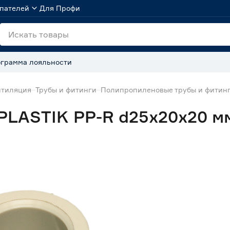
пателей
Для Профи
грамма лояльности
нтиляция
Трубы и фитинги
Полипропиленовые трубы и фитин
PLASTIK PP-R d25х20х20 