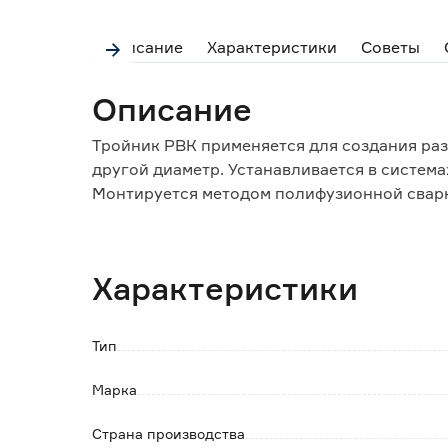
Описание
Характеристики
Советы
Описание
Тройник РВК применяется для создания ра
другой диаметр. Устанавливается в систем
Монтируется методом полифузионной свар
Особенности и преимущества:
- устойчивость к коррозии;
Характеристики
- высокая химическая сопротивляемость;
- долгий срок службы;
- быстрый и простой монтаж.
Тип
Марка
Страна производства