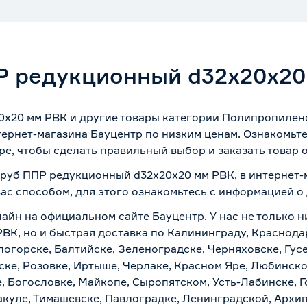
Р редукционный d32х20х20
0х20 мм РВК и другие товары категории Полипропилено
ернет-магазина Бауцентр по низким ценам. Ознакомьт
ре, чтобы сделать правильный выбор и заказать товар 
 труб ППР редукционный d32х20х20 мм РВК, в интернет
вас способом, для этого ознакомьтесь с информацией о
лайн на официальном сайте Бауцентр. У нас не только н
ВК, но и быстрая доставка по Калининграду, Краснода
логорске, Балтийске, Зеленоградске, Черняховске, Гусе
ске, Розовке, Иртыше, Черлаке, Красном Яре, Любинском
, Богословке, Майкопе, Сыропятском, Усть-Лабинске, 
куле, Тимашевске, Павлоградке, Ленинградской, Архи