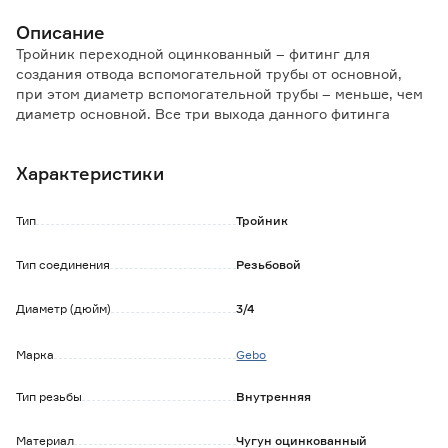
Описание
Тройник переходной оцинкованный – фитинг для
создания отвода вспомогательной трубы от основной,
при этом диаметр вспомогательной трубы – меньше, чем
диаметр основной. Все три выхода данного фитинга
имеют внутреннюю резьбу.
Тройник сантехнический переходной оцинкованный
Характеристики
может использоваться в трубопроводах, в которых в
качестве рабочей среды выступают: вода и иные
неагрессивные в химическом плане жидкости, пар,
Тип
Тройник
сжиженный газ.
Монтаж фитинга не требует особых знаний и навыков. В
Тип соединения
Резьбовой
качестве основного рабочего инструмента используется
только «разводной» (газовый) ключ или комплект
Диаметр (дюйм)
3/4
рожковых ключей.
Марка
Gebo
Тип резьбы
Внутренняя
Материал
Чугун оцинкованный