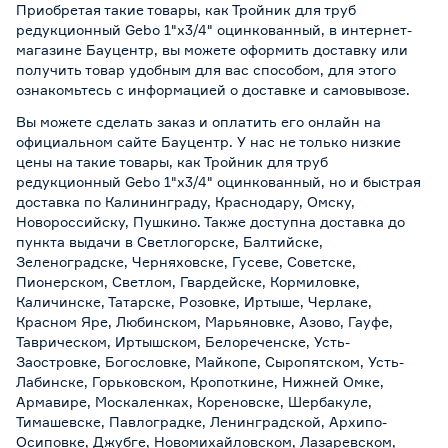
Приобретая такие товары, как Тройник для труб
редукционный Gebo 1"x3/4" оцинкованный, в интернет-
магазине Бауцентр, вы можете оформить доставку или
получить товар удобным для вас способом, для этого
ознакомьтесь с информацией о
доставке и самовывозе
.
Вы можете сделать заказ и оплатить его онлайн на
официальном сайте Бауцентр. У нас не только низкие
цены на такие товары, как Тройник для труб
редукционный Gebo 1"x3/4" оцинкованный, но и быстрая
доставка по Калининграду, Краснодару, Омску,
Новороссийску, Пушкино. Также доступна доставка до
пункта выдачи в Светлогорске, Балтийске,
Зеленоградске, Черняховске, Гусеве, Советске,
Пионерском, Светлом, Гвардейске, Кормиловке,
Каличинске, Татарске, Розовке, Иртыше, Черлаке,
Красном Яре, Любинском, Марьяновке, Азово, Гауфе,
Таврическом, Иртышском, Белореченске, Усть-
Заостровке, Богословке, Майкопе, Сыропятском, Усть-
Лабинске, Горьковском, Кропоткине, Нижней Омке,
Армавире, Москаленках, Кореновске, Шербакуле,
Тимашевске, Павлоградке, Ленинградской, Архипо-
Осиповке, Джубге, Новомихайловском, Лазаревском,