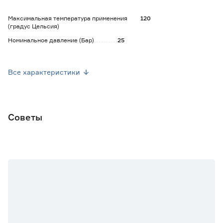
Максимальная температура применения
120
(градус Цельсия)
Номинальное давление (Бар)
25
Страна производства
Германия
Все характеристики
Вес брутто (кг)
0.216
Советы