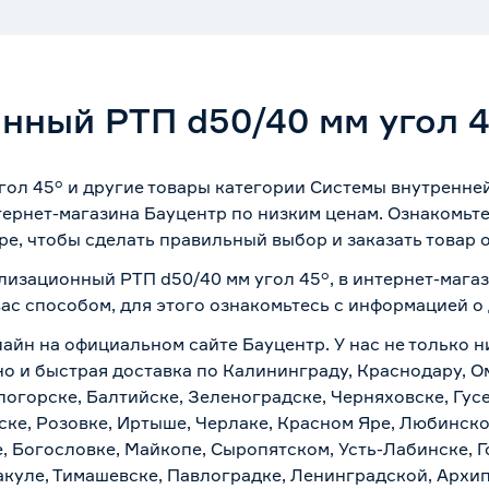
нный РТП d50/40 мм угол 4
ол 45° и другие товары категории Системы внутренне
ернет-магазина Бауцентр по низким ценам. Ознакомьт
ре, чтобы сделать правильный выбор и заказать товар 
ализационный РТП d50/40 мм угол 45°, в интернет-мага
вас способом, для этого ознакомьтесь с информацией о
лайн на официальном сайте Бауцентр. У нас не только н
но и быстрая доставка по Калининграду, Краснодару, О
логорске, Балтийске, Зеленоградске, Черняховске, Гусе
ске, Розовке, Иртыше, Черлаке, Красном Яре, Любинском
, Богословке, Майкопе, Сыропятском, Усть-Лабинске, 
куле, Тимашевске, Павлоградке, Ленинградской, Архи