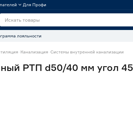
пателей
Для Профи
грамма лояльности
нтиляция
Канализация
Системы внутренней канализации
ный РТП d50/40 мм угол 45