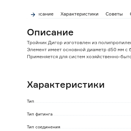
Описание
Характеристики
Советы
Описание
Тройник Дигор изготовлен из полипропиле
Элемент имеет основной диаметр d50 мм с 
Применяется для систем хозяйственно-быт
Соединение между собой и соответствующ
способом.
Герметичность обеспечивают установленны
Характеристики
Материал изделия устойчив к воздействию 
Монтаж осуществляется без применения сп
Тип
Особенности:
- гладкая внутренняя поверхность для выс
Тип фитинга
- надёжность и долговечность изделия;
- простота выполнения монтажных работ и
Тип соединения