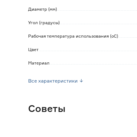
Диаметр (мм)
Угол (градусы)
Рабочая температура использования (оС)
Цвет
Материал
Марка
Все характеристики
Страна производства
Вес брутто (кг)
Советы