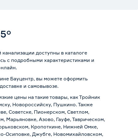
5°
й канализации доступны в каталоге
есь с подробными характеристиками и
онлайн.
зине Бауцентр, вы можете оформить
доставке и самовывозе
.
изкие цены на такие товары, как Тройник
мску, Новороссийску, Пушкино. Также
ве, Советске, Пионерском, Светлом,
, Марьяновке, Азово, Гауфе, Таврическом,
Горьковском, Кропоткине, Нижней Омке,
по-Осиповке, Джубге, Новомихайловском,