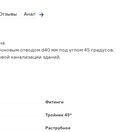
Отзывы
Аналоги
на.
боковым отводом d40 мм под углом 45 градусов.
овой канализации зданий.
ими элементами осуществляется раструбным
е уплотнительные кольца.
коррозии и бытовой химии.
ециальных инструментов и приспособлений.
Фитинги
окой пропускной способности;
Тройник 45°
 последующего обслуживания.
Раструбное