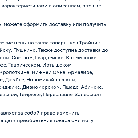
 характеристиками и описанием, а также
вы можете оформить доставку или получить
.
изкие цены на такие товары, как Тройник
йску, Пушкино. Также доступна доставка до
ском, Светлом, Гвардейске, Кормиловке,
уфе, Таврическом, Иртышском,
 Кропоткине, Нижней Омке, Армавире,
е, Джубге, Новомихайловском,
ленджике, Дивноморском, Пшаде, Абинске,
аевской, Темрюке, Переславле-Залесском,
авляет за собой право изменить
а дату приобретения товара они могут