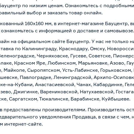
Бауцентр по низким ценам. Ознакомьтесь с подробными
равильный выбор и заказать товар онлайн.
нкованный 160х160 мм, в интернет-магазине Бауцентр, 
о ознакомьтесь с информацией о
доставке и самовывозе
лайн на официальном сайте Бауцентр. У нас не только н
ставка по Калининграду, Краснодару, Омску, Новоросси
Зеленоградске, Черняховске, Гусеве, Советске, Пионер
рлаке, Красном Яре, Любинском, Марьяновке, Азово, Га
е, Майкопе, Сыропятском, Усть-Лабинске, Горьковском,
ашевске, Павлоградке, Ленинградской, Архипо-Осиповк
ске-на-Кубани, Анастасиевской, Чанах, Кабардинке, Ге
зево, Джигинке, Варениковской, Натухаевской, Гостаг
ске, Саргатском, Тюкалинске, Барабинске, Куйбышеве.
в предоставлены производителями. Производитель ост
дварительного уведомления Продавца, в связи с чем, н
м интернет-сайте.