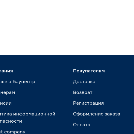
пания
Покупателям
ше о Бауцентр
Доставка
тнерам
Возврат
ансии
Регистрация
итика информационной
Оформление заказа
пасности
Оплата
t сompany