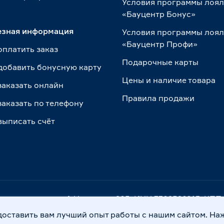
Условия программы лоя
«Бауцентр Бонус»
езная информация
Условия программы лоя
«Бауцентр Профи»
оплатить заказ
Подарочные карты
добавить бонусную карту
Цены и наличие товара
заказать онлайн
Правила продажи
заказать по телефону
выписать счёт
. Калининград, ул. А.Невского, 205. ИНН 7702596813, К
доставить вам лучший опыт работы с нашим сайтом. На
Правовая информация
Охрана труда