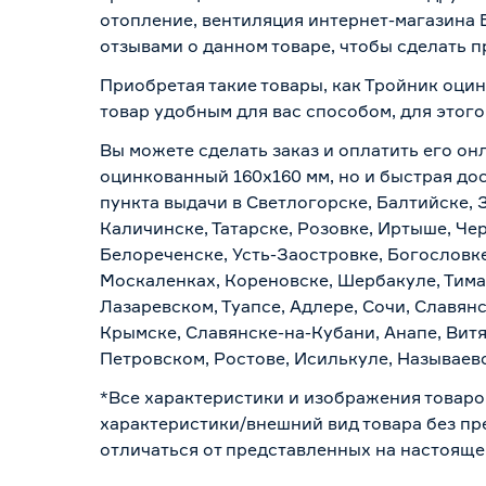
отопление, вентиляция интернет-магазина 
отзывами о данном товаре, чтобы сделать п
Приобретая такие товары, как Тройник оци
товар удобным для вас способом, для этог
Вы можете сделать заказ и оплатить его он
оцинкованный 160х160 мм, но и быстрая до
пункта выдачи в Светлогорске, Балтийске, 
Каличинске, Татарске, Розовке, Иртыше, Че
Белореченске, Усть-Заостровке, Богословк
Москаленках, Кореновске, Шербакуле, Тим
Лазаревском, Туапсе, Адлере, Сочи, Славян
Крымске, Славянске-на-Кубани, Анапе, Витя
Петровском, Ростове, Исилькуле, Называев
*Все характеристики и изображения товаро
характеристики/внешний вид товара без пре
отличаться от представленных на настояще