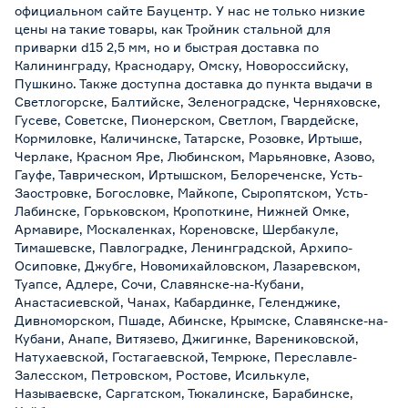
официальном сайте Бауцентр. У нас не только низкие
цены на такие товары, как Тройник стальной для
приварки d15 2,5 мм, но и быстрая доставка по
Калининграду, Краснодару, Омску, Новороссийску,
Пушкино. Также доступна доставка до пункта выдачи в
Светлогорске, Балтийске, Зеленоградске, Черняховске,
Гусеве, Советске, Пионерском, Светлом, Гвардейске,
Кормиловке, Каличинске, Татарске, Розовке, Иртыше,
Черлаке, Красном Яре, Любинском, Марьяновке, Азово,
Гауфе, Таврическом, Иртышском, Белореченске, Усть-
Заостровке, Богословке, Майкопе, Сыропятском, Усть-
Лабинске, Горьковском, Кропоткине, Нижней Омке,
Армавире, Москаленках, Кореновске, Шербакуле,
Тимашевске, Павлоградке, Ленинградской, Архипо-
Осиповке, Джубге, Новомихайловском, Лазаревском,
Туапсе, Адлере, Сочи, Славянске-на-Кубани,
Анастасиевской, Чанах, Кабардинке, Геленджике,
Дивноморском, Пшаде, Абинске, Крымске, Славянске-на-
Кубани, Анапе, Витязево, Джигинке, Варениковской,
Натухаевской, Гостагаевской, Темрюке, Переславле-
Залесском, Петровском, Ростове, Исилькуле,
Называевске, Саргатском, Тюкалинске, Барабинске,