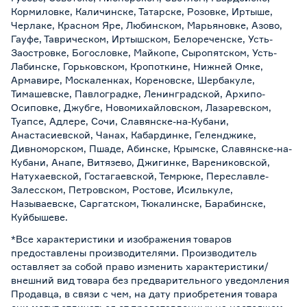
Кормиловке, Каличинске, Татарске, Розовке, Иртыше,
Черлаке, Красном Яре, Любинском, Марьяновке, Азово,
Гауфе, Таврическом, Иртышском, Белореченске, Усть-
Заостровке, Богословке, Майкопе, Сыропятском, Усть-
Лабинске, Горьковском, Кропоткине, Нижней Омке,
Армавире, Москаленках, Кореновске, Шербакуле,
Тимашевске, Павлоградке, Ленинградской, Архипо-
Осиповке, Джубге, Новомихайловском, Лазаревском,
Туапсе, Адлере, Сочи, Славянске-на-Кубани,
Анастасиевской, Чанах, Кабардинке, Геленджике,
Дивноморском, Пшаде, Абинске, Крымске, Славянске-на-
Кубани, Анапе, Витязево, Джигинке, Варениковской,
Натухаевской, Гостагаевской, Темрюке, Переславле-
Залесском, Петровском, Ростове, Исилькуле,
Называевске, Саргатском, Тюкалинске, Барабинске,
Куйбышеве.
*Все характеристики и изображения товаров
предоставлены производителями. Производитель
оставляет за собой право изменить характеристики/
внешний вид товара без предварительного уведомления
Продавца, в связи с чем, на дату приобретения товара