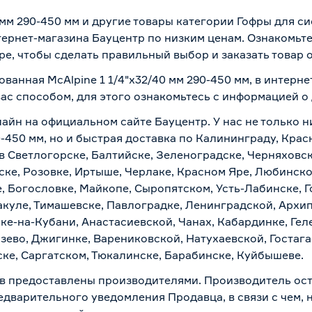
 мм 290-450 мм и другие товары категории Гофры для с
ернет-магазина Бауцентр по низким ценам. Ознакомьт
ре, чтобы сделать правильный выбор и заказать товар 
ованная McAlpine 1 1/4"х32/40 мм 290-450 мм, в интерн
вас способом, для этого ознакомьтесь с информацией о
айн на официальном сайте Бауцентр. У нас не только ни
0-450 мм, но и быстрая доставка по Калининграду, Кра
в Светлогорске, Балтийске, Зеленоградске, Черняховске
ске, Розовке, Иртыше, Черлаке, Красном Яре, Любинском
, Богословке, Майкопе, Сыропятском, Усть-Лабинске, 
куле, Тимашевске, Павлоградке, Ленинградской, Архи
ске-на-Кубани, Анастасиевской, Чанах, Кабардинке, Ге
зево, Джигинке, Варениковской, Натухаевской, Гостаг
ске, Саргатском, Тюкалинске, Барабинске, Куйбышеве.
в предоставлены производителями. Производитель ост
дварительного уведомления Продавца, в связи с чем, н