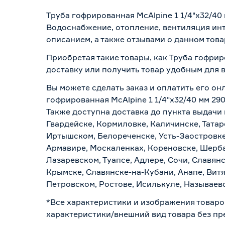
Труба гофрированная McAlpine 1 1/4"х32/40
Водоснабжение, отопление, вентиляция инт
описанием, а также отзывами о данном това
Приобретая такие товары, как Труба гофрир
доставку или получить товар удобным для 
Вы можете сделать заказ и оплатить его онл
гофрированная McAlpine 1 1/4"х32/40 мм 29
Также доступна доставка до пункта выдачи 
Гвардейске, Кормиловке, Каличинске, Татар
Иртышском, Белореченске, Усть-Заостровке
Армавире, Москаленках, Кореновске, Шерба
Лазаревском, Туапсе, Адлере, Сочи, Славян
Крымске, Славянске-на-Кубани, Анапе, Витя
Петровском, Ростове, Исилькуле, Называев
*Все характеристики и изображения товаро
характеристики/внешний вид товара без пре