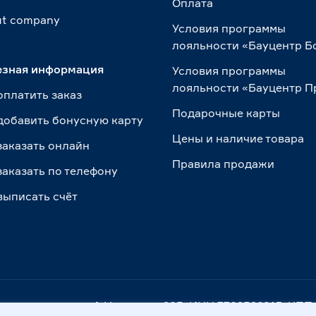
Оплата
t сompany
Условия программы
лояльности «Бауцентр Б
езная информация
Условия программы
лояльности «Бауцентр 
оплатить заказ
Подарочные карты
добавить бонусную карту
Цены и наличие товара
заказать онлайн
Правила продажи
заказать по телефону
выписать счёт
. Калининград, ул. А.Невского, 205. ИНН 7702596813, К