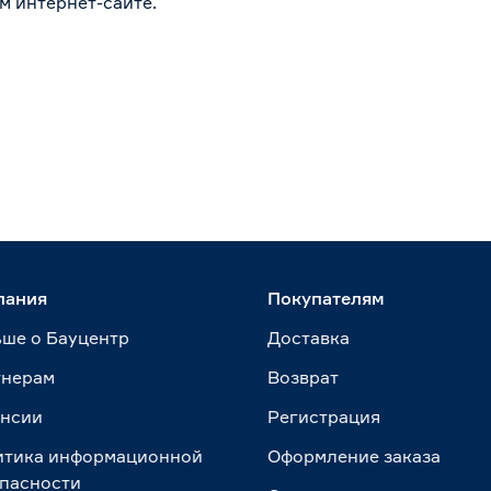
м интернет-сайте.
пания
Покупателям
ше о Бауцентр
Доставка
тнерам
Возврат
ансии
Регистрация
итика информационной
Оформление заказа
пасности