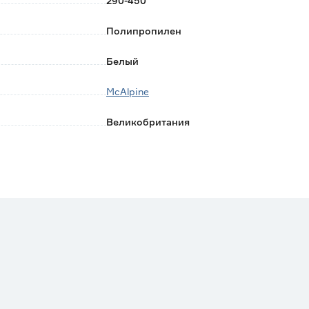
290-450
Полипропилен
Белый
McAlpine
Великобритания
Пожизненная
0.13