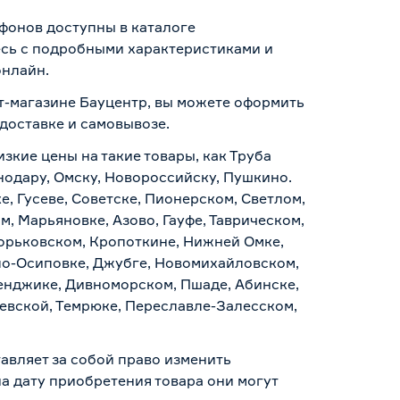
ифонов доступны в каталоге
есь с подробными характеристиками и
онлайн.
ет-магазине Бауцентр, вы можете оформить
доставке и самовывозе
.
зкие цены на такие товары, как Труба
снодару, Омску, Новороссийску, Пушкино.
, Гусеве, Советске, Пионерском, Светлом,
, Марьяновке, Азово, Гауфе, Таврическом,
Горьковском, Кропоткине, Нижней Омке,
по-Осиповке, Джубге, Новомихайловском,
ленджике, Дивноморском, Пшаде, Абинске,
аевской, Темрюке, Переславле-Залесском,
авляет за собой право изменить
а дату приобретения товара они могут