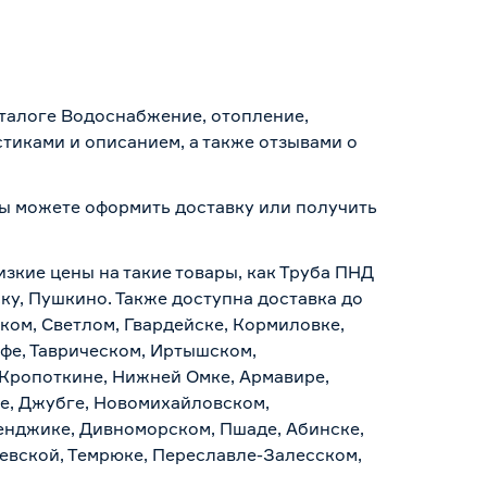
аталоге Водоснабжение, отопление,
тиками и описанием, а также отзывами о
 вы можете оформить доставку или получить
.
изкие цены на такие товары, как Труба ПНД
ску, Пушкино. Также доступна доставка до
ском, Светлом, Гвардейске, Кормиловке,
уфе, Таврическом, Иртышском,
 Кропоткине, Нижней Омке, Армавире,
е, Джубге, Новомихайловском,
ленджике, Дивноморском, Пшаде, Абинске,
аевской, Темрюке, Переславле-Залесском,