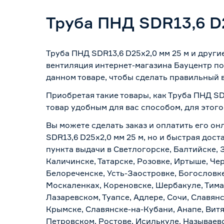
Труба ПНД SDR13,6 D
Труба ПНД SDR13,6 D25х2,0 мм 25 м и друг
вентиляция интернет-магазина Бауцентр по
данном товаре, чтобы сделать правильный в
Приобретая такие товары, как Труба ПНД SD
товар удобным для вас способом, для этог
Вы можете сделать заказ и оплатить его он
SDR13,6 D25х2,0 мм 25 м, но и быстрая дос
пункта выдачи в Светлогорске, Балтийске, 
Каличинске, Татарске, Розовке, Иртыше, Че
Белореченске, Усть-Заостровке, Богословк
Москаленках, Кореновске, Шербакуле, Тим
Лазаревском, Туапсе, Адлере, Сочи, Славян
Крымске, Славянске-на-Кубани, Анапе, Витя
Петровском, Ростове, Исилькуле, Называев