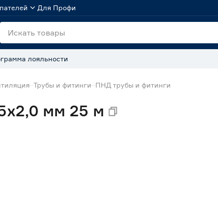
пателей
Для Профи
грамма лояльности
нтиляция
Трубы и фитинги
ПНД трубы и фитинги
х2,0 мм 25 м