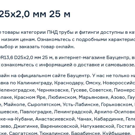
25х2,0 мм 25 м
ие товары категории ПНД трубы и фитинги доступны в к
 низким ценам. Ознакомьтесь с подробными характерис
ыбор и заказать товар онлайн.
R13,6 D25х2,0 мм 25 м, в интернет-магазине Бауцентр,
о ознакомьтесь с информацией о
доставке и самовывозе
лайн на официальном сайте Бауцентр. У нас не только н
тавка по Калининграду, Краснодару, Омску, Новороссий
Зеленоградске, Черняховске, Гусеве, Советске, Пионер
рлаке, Красном Яре, Любинском, Марьяновке, Азово, Га
е, Майкопе, Сыропятском, Усть-Лабинске, Горьковском,
ашевске, Павлоградке, Ленинградской, Архипо-Осиповк
ске-на-Кубани, Анастасиевской, Чанах, Кабардинке, Ге
зево, Джигинке, Варениковской, Натухаевской, Гостаг
ске, Саргатском, Тюкалинске, Барабинске, Куйбышеве.