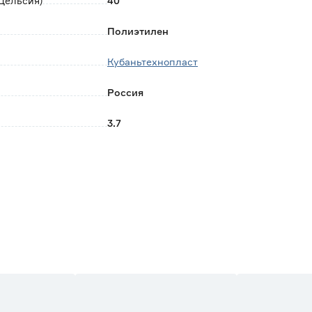
Цельсия)
40
Полиэтилен
Кубаньтехнопласт
Россия
3.7